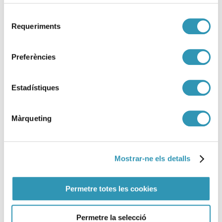
Selecció
22-05-2026
VIURE AMB SALUT
Requeriments
de
consentiment
Preferències
Estadístiques
Màrqueting
Mostrar-ne els detalls
Permetre totes les cookies
Permetre la selecció