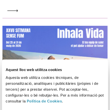
Aquest lloc web utilitza cookies
Aquesta web utilitza cookies tècniques, de
personalització, analítiques i publicitàries (pròpies i de
tercers) per a prestar elservei. Pot acceptar-les,
configurar-les o bé rebutjar-les. Per a més informació pot
XXVII Setmana Sense Fum
consultar la
Política de Cookies
.
2026