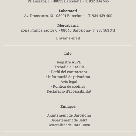
Pl. Lesseps, 1 - 08023 Barcelona -
T. 932 384 545
Laboratori
Av. Drassanes, 13 - 08001 Barcelona -
T. 934 439 400
Mercabarna
Zona Franca, sector C - 08040 Barcelona-
T. 935 563 341
Enviar e-mail
Info
·
Registre ASPB
·
Treballa a l'ASPB
·
Perfil del contractant
·
Informació de privadesa
·
Avís legal
·
Política de cookies
·
Declaració d’accessibilitat
Enllaços
·
Ajuntament de Barcelona
·
Departament de Salut
·
Generalitat de Catalunya