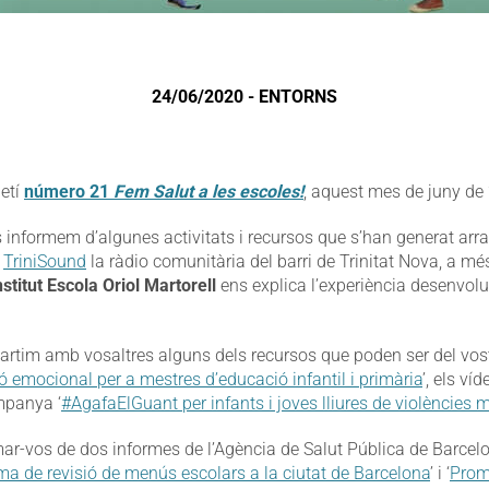
24/06/2020 - ENTORNS
letí
número 21
Fem Salut a les escoles!
, aquest mes de juny de
s informem d’algunes activitats i recursos que s’han generat ar
x
TriniSound
la ràdio comunitària del barri de Trinitat Nova, a més
nstitut Escola Oriol Martorell
ens explica l’experiència desenvol
artim amb vosaltres alguns dels recursos que poden ser del vostr
 emocional per a mestres d’educació infantil i primària
’, els víd
ampanya ‘
#AgafaElGuant per infants i joves lliures de violències 
mar-vos de dos informes de l’Agència de Salut Pública de Barcel
a de revisió de menús escolars a la ciutat de Barcelona
’ i ‘
Promo