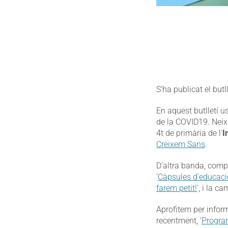
S’ha publicat el butl
En aquest butlletí u
de la COVID19. Nei
4t de primària de l’
I
Creixem Sans
.
D’altra banda, comp
‘
Càpsules d’educació
farem petit!
’, i la c
Aprofitem per infor
recentment, ‘
Program