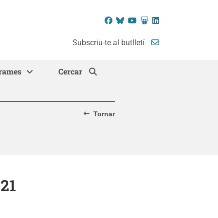
Facebook
Bluesky
YouTube
SlideShare
LinkedIn
Subscriu-te al butlletí
rames
Cercar
Tornar
 21