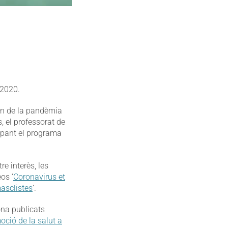
 2020.
ran de la pandèmia
, el professorat de
upant el programa
e interès, les
eos ‘
Coronavirus et
masclistes
’.
ona publicats
ció de la salut a