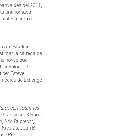
spanya des del 2011,
ota una jornada
hostaleria com a
ectiu estudiar
estimar la càrrega de
ons noves que
0, involucra 11
t per Esteve
iomèdica de Bellvitge
uropean countries
s-Francisco, Silvano
, Ario Ruprecht,
z-Nicolás, Joan B
sé Precioso,