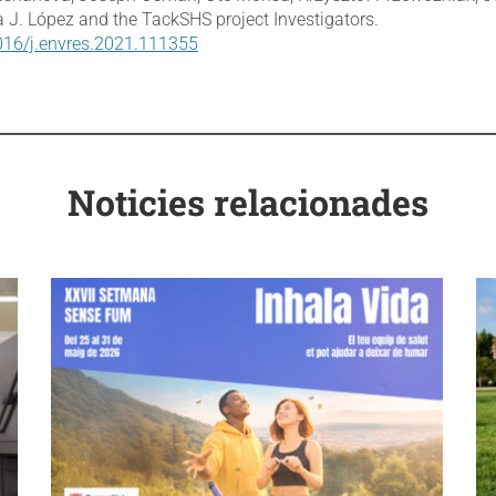
J. López and the TackSHS project Investigators.
1016/j.envres.2021.111355
Noticies relacionades