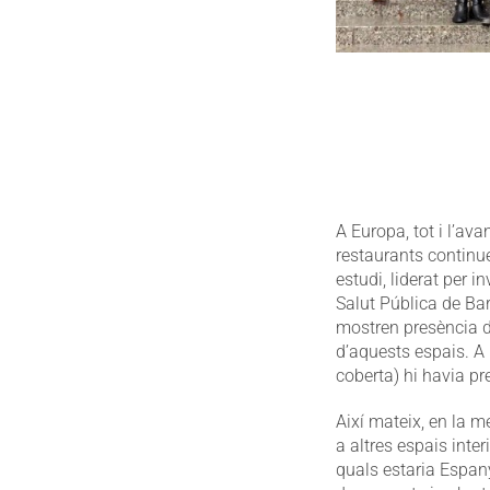
A Europa, tot i l’ava
restaurants continu
estudi, liderat per 
Salut Pública de Bar
mostren presència d
d’aquests espais. A 
coberta) hi havia p
Així mateix, en la m
a altres espais inte
quals estaria Espan