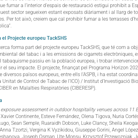
e fumar a l’interior d’espais de restauració estigui prohibit a E
quest sector segueixen estant exposats diàriament i al llarg de t
ses. Per tot això, creiem que cal prohibir fumar a les terrasses d’
lica”.
 el Projecte europeu TackSHS
cerca forma part del projecte europeu TackSHS, que té com a obj
mbiental del tabac i a les emissions de cigarrets electròniques, 
al tabaquisme passiu en la població europea, i trobar intervenci
ir el seu impacte. El projecte, finançat pel Programa Horizon 202
e diversos països europeus, entre ells l’ASPB, i ha estat coordina
 Unitat de Control de Tabac de l’ICO) / Institut d’Investigació B
 CIBER en Malalties Respiratòries (CIBERESP).
a
xposure assessment in outdoor hospitality venues across 11 E
 Xavier Continente, Esteve Fernández, Olena Tigova, Nuria Corté
Lugo, Sean Semple, Ruaraidh Dobson, Luke Clancy, Sheila Keogan
 Anna Tzortzi, Vergina K Vyzikidou, Giuseppe Gorini, Angel Lópe
eshanova, Joseph Osman, Ute Monsu, Krzysztof Przewozniak, Jo