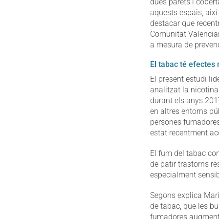
dues parets i cobert
aquests espais, així
destacar que recentm
Comunitat Valencian
a mesura de preven
El tabac té efectes
El present estudi l
analitzat la nicotin
durant els anys 201
en altres entorns púb
persones fumadores).
estat recentment acc
El fum del tabac con
de patir trastorns re
especialment sensib
Segons explica Marí
de tabac, que les bu
fumadores augmenta 