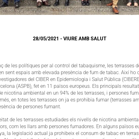
28/05/2021 - VIURE AMB SALUT
nç de les polítiques per al control del tabaquisme, les terrasses de
en sent espais amb elevada presència de fum de tabac. Així ho
investigadores del CIBER en Epidemiologia i Salut Pública (CIBER
celona (ASPB), fet en 11 països europeus. Els principals resultat
e nicotina ambiental en un 94% de les terrasses, i persones fu
més, en totes les terrasses on ja es prohibia fumar (terrasses a
resència de persones fumant.
eitat de les terrasses estudiades els nivells de nicotina ambien
riors, com les llars amb persones fumadores. En alguns països eu
ya, la legislació actual ja prohibeix el consum de tabac en ter