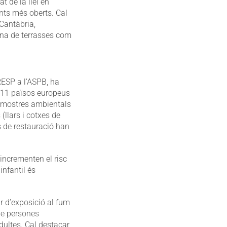
 de la llei en
ents més oberts. Cal
 Cantàbria,
ena de terrasses com
RESP a l’ASPB, ha
d’11 països europeus
0 mostres ambientals
(llars i cotxes de
s de restauració han
 incrementen el risc
infantil és
r d’exposició al fum
de persones
ultes. Cal destacar,