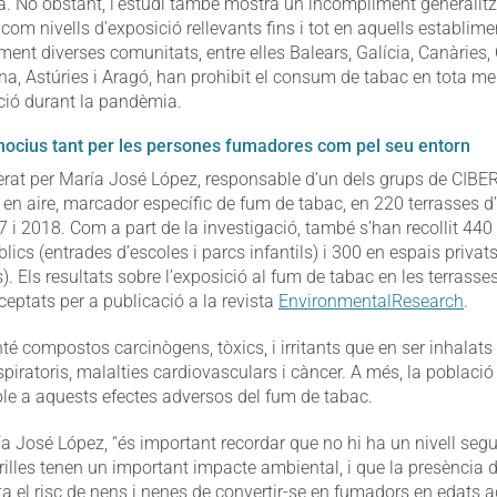
a. No obstant, l’estudi també mostra un incompliment generalitzat
 com nivells d’exposició rellevants fins i tot en aquells establim
ent diverses comunitats, entre elles Balears, Galícia, Canàries,
a, Astúries i Aragó, han prohibit el consum de tabac en tota m
ció durant la pandèmia.
 nocius tant per les persones fumadores com pel seu entorn
iderat per María José López, responsable d’un dels grups de CIBE
a en aire, marcador específic de fum de tabac, en 220 terrasses 
7 i 2018. Com a part de la investigació, també s’han recollit 44
lics (entrades d’escoles i parcs infantils) i 300 en espais privats 
 Els resultats sobre l’exposició al fum de tabac en les terrasse
eptats per a publicació a la revista
EnvironmentalResearch
.
té compostos carcinògens, tòxics, i irritants que en ser inhalats
spiratoris, malalties cardiovasculars i càncer. A més, la població 
le a aquests efectes adversos del fum de tabac.
a José López, “és important recordar que no hi ha un nivell segu
rilles tenen un important impacte ambiental, i que la presència 
el risc de nens i nenes de convertir-se en fumadors en edats ad