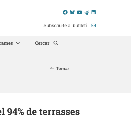
Facebook
Bluesky
YouTube
SlideShare
LinkedIn
Subscriu-te al butlletí
rames
Cercar
Tornar
l 94% de terrasses