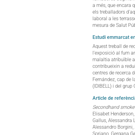
a més, que encara qu
els treballadors d’a
laboral a les terras
mesura de Salut Púb
Estudi emmarcat en
Aquest treball de re
l’exposició al fum a
malaltia atribuïble 
contribueixin a redu
centres de recerca d
Fernández, cap de la
(IDIBELL) i del grup
Article de referènci
Secondhand smoke e
Elisabet Henderson,
Gallus, Alessandra 
Alessandro Borgini,
Soriano, Gergana G