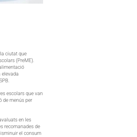
la ciutat que
scolars (PreME).
alimentació
a elevada
ASPB.
tres escolars que van
ió de menús per
avaluats en les
cies recomanades de
disminuir el consum