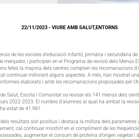
22/11/2023 - VIURE AMB SALUT,ENTORNS
nús de les escoles d’educació infantil, primària i secundària de 
de menjador, i participen en el Programa de revisió dels Menús E
ons fetes la majoria dels centres complien les recomanacions d’
e cal continuar millorant alguns aspectes. A més, han mostrat un
 informes elaborats i amb les recomanacions proposades per l’
i de Salut, Escola i Comunitat va revisar els 141 menús dels cen
 curs 2022-2023. El nombre d’alumnes al qual ha arribat la revis
 ha estat de 41.981.
 dels resultats són positius i destaca la millora dels paràmetres 
iment, cal continuar insistint en el compliment de les freqüèn
rocessades, augmentar el consum de proteïna d’origen vegetal i 