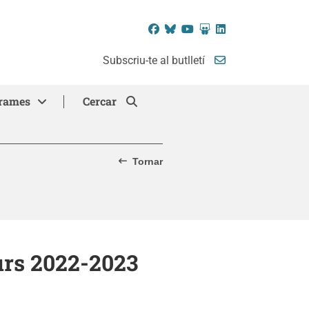
Facebook
Bluesky
YouTube
SlideShare
LinkedIn
Subscriu-te al butlletí
rames
Cercar
Tornar
urs 2022-2023