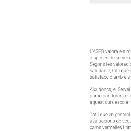
L’ASPB valora els me
disposen de servei 
Segons les valoraci
saludable, tot i qu
satisfacció amb els
Així doncs, el Serve
participar durant el
aquest curs escolar
Tot i que en general
avaluacions de segu
carns vermelles i p