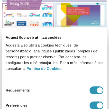
Aquest lloc web utilitza cookies
Fem Salut a les escoles! Butlletí
Aquesta web utilitza cookies tècniques, de
37
personalització, analítiques i publicitàries (pròpies i de
tercers) per a prestar elservei. Pot acceptar-les,
15-05-2026
configurar-les o bé rebutjar-les. Per a més informació pot
ENTORNS
consultar la
Política de Cookies
.
Selecció
Requeriments
de
consentiment
Preferències