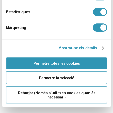
Estadístiques
Màrqueting
Mostrar-ne els detalls
Publicada la Memòria de
Permetre totes les cookies
promoció de la salut a l’escola a
Barcelona
Permetre la selecció
05-05-2026
ENTORNS
Rebutjar (Només s’utilitzen cookies quan és
necessari)