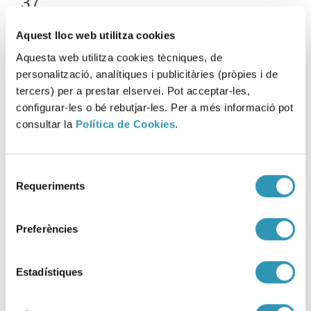
37
15-05-2026
Aquest lloc web utilitza cookies
ENTORNS
Aquesta web utilitza cookies tècniques, de
personalització, analítiques i publicitàries (pròpies i de
tercers) per a prestar elservei. Pot acceptar-les,
configurar-les o bé rebutjar-les. Per a més informació pot
consultar la
Política de Cookies
.
Selecció
Requeriments
de
consentiment
Preferències
Estadístiques