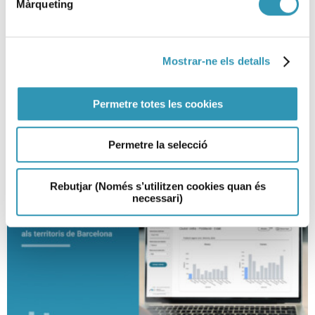
Màrqueting
Publicada la Memòria de
promoció de la salut a l’escola a
Barcelona
Mostrar-ne els detalls
05-05-2026
ENTORNS
Permetre totes les cookies
Permetre la selecció
Rebutjar (Només s’utilitzen cookies quan és
necessari)