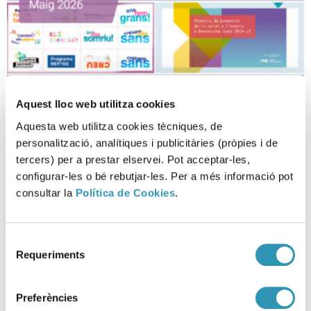
Aquest lloc web utilitza cookies
Fem Salut a les escoles! Butlletí
Aquesta web utilitza cookies tècniques, de
37
personalització, analítiques i publicitàries (pròpies i de
tercers) per a prestar elservei. Pot acceptar-les,
15-05-2026
configurar-les o bé rebutjar-les. Per a més informació pot
ENTORNS
consultar la
Política de Cookies
.
Selecció
Requeriments
de
consentiment
Preferències