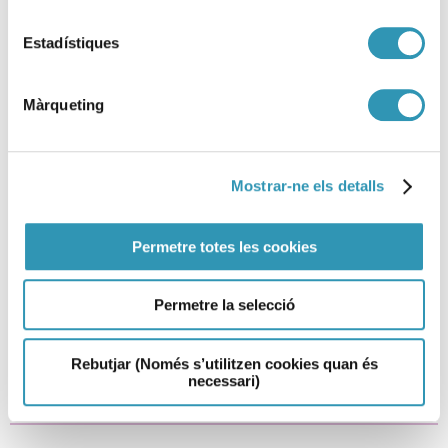
Estadístiques
Màrqueting
Mostrar-ne els detalls
Publicada la Memòria de
Permetre totes les cookies
promoció de la salut a l’escola a
Barcelona
Permetre la selecció
05-05-2026
ENTORNS
Rebutjar (Només s’utilitzen cookies quan és
necessari)