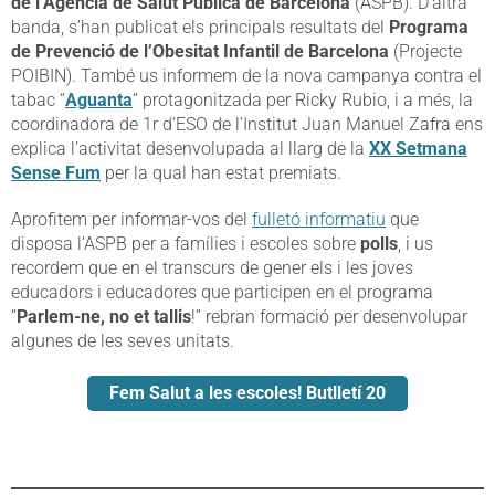
de l’Agència de Salut Pública de Barcelona
(ASPB). D’altra
banda, s’han publicat els principals resultats del
Programa
de Prevenció de l’Obesitat Infantil de Barcelona
(Projecte
POIBIN). També us informem de la nova campanya contra el
tabac “
Aguanta
” protagonitzada per Ricky Rubio, i a més, la
coordinadora de 1r d’ESO de l’Institut Juan Manuel Zafra ens
explica l’activitat desenvolupada al llarg de la
XX Setmana
Sense Fum
per la qual han estat premiats.
Aprofitem per informar-vos del
fulletó informatiu
que
disposa l’ASPB per a famílies i escoles sobre
polls
, i us
recordem que en el transcurs de gener els i les joves
educadors i educadores que participen en el programa
“
Parlem-ne, no et tallis
!” rebran formació per desenvolupar
algunes de les seves unitats.
Fem Salut a les escoles! Butlletí 20