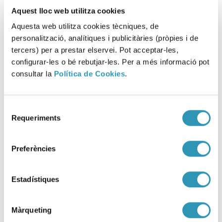
Aquest lloc web utilitza cookies
Aquesta web utilitza cookies tècniques, de
personalització, analítiques i publicitàries (pròpies i de
tercers) per a prestar elservei. Pot acceptar-les,
configurar-les o bé rebutjar-les. Per a més informació pot
consultar la
Política de Cookies
.
Selecció
Requeriments
de
L’ASPB se suma a la Setmana
consentiment
Mundial de la Immunització
Preferències
2026
Estadístiques
27-04-2026
VIURE AMB SALUT
Màrqueting