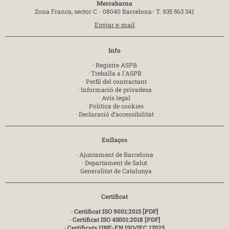
Mercabarna
Zona Franca, sector C - 08040 Barcelona-
T. 935 563 341
Enviar e-mail
Info
·
Registre ASPB
·
Treballa a l'ASPB
·
Perfil del contractant
·
Informació de privadesa
·
Avís legal
·
Política de cookies
·
Declaració d’accessibilitat
Enllaços
·
Ajuntament de Barcelona
·
Departament de Salut
·
Generalitat de Catalunya
Certificat
· Certificat ISO 9001:2015 [PDF]
· Certificat ISO 45001:2018 [PDF]
· Certificats UNE-EN ISO/IEC 17025