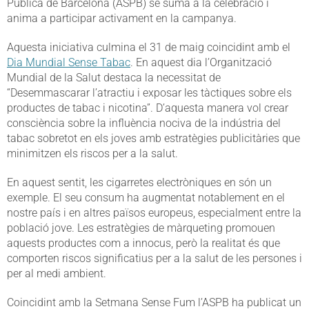
Pública de Barcelona (ASPB) se suma a la celebració i
anima a participar activament en la campanya.
Aquesta iniciativa culmina el 31 de maig coincidint amb el
Dia Mundial Sense Tabac
. En aquest dia l’Organització
Mundial de la Salut destaca la necessitat de
“Desemmascarar l’atractiu i exposar les tàctiques sobre els
productes de tabac i nicotina”. D’aquesta manera vol crear
consciència sobre la influència nociva de la indústria del
tabac sobretot en els joves amb estratègies publicitàries que
minimitzen els riscos per a la salut.
En aquest sentit, les cigarretes electròniques en són un
exemple. El seu consum ha augmentat notablement en el
nostre país i en altres països europeus, especialment entre la
població jove. Les estratègies de màrqueting promouen
aquests productes com a innocus, però la realitat és que
comporten riscos significatius per a la salut de les persones i
per al medi ambient.
Coincidint amb la Setmana Sense Fum l’ASPB ha publicat un