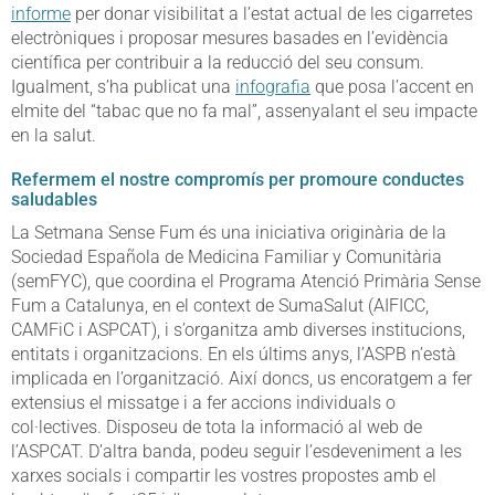
informe
per donar visibilitat a l’estat actual de les cigarretes
electròniques i proposar mesures basades en l’evidència
científica per contribuir a la reducció del seu consum.
Igualment, s’ha publicat una
infografia
que posa l’accent en
elmite del “tabac que no fa mal”, assenyalant el seu impacte
en la salut.
Refermem el nostre compromís per promoure conductes
saludables
La Setmana Sense Fum és una iniciativa originària de la
Sociedad Española de Medicina Familiar y Comunitària
(semFYC), que coordina el Programa Atenció Primària Sense
Fum a Catalunya, en el context de SumaSalut (AIFICC,
CAMFiC i ASPCAT), i s’organitza amb diverses institucions,
entitats i organitzacions. En els últims anys, l’ASPB n’està
implicada en l’organització. Així doncs, us encoratgem a fer
extensius el missatge i a fer accions individuals o
col·lectives. Disposeu de tota la informació al web de
l’ASPCAT. D’altra banda, podeu seguir l’esdeveniment a les
xarxes socials i compartir les vostres propostes amb el