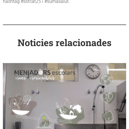
hashtag #ssfcat25 i #sumasalut.
Noticies relacionades