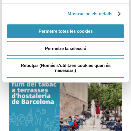
La mortalitat a Barcelona
recupera els nivells previs a
Mostrar-ne els detalls
la pandèmia
Permetre totes les cookies
03-06-2026
LA SALUT EN XIFRES
Permetre la selecció
Rebutjar (Només s’utilitzen cookies quan és
necessari)