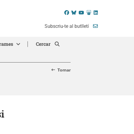
Facebook
Bluesky
YouTube
SlideShare
LinkedIn
Subscriu-te al butlletí
rames
Cercar
Tornar
i