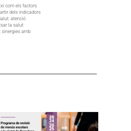
ixí com els factors
artir dels indicadors
alut: atenció
sar la salut
t sinergies amb