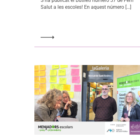
S’ha publicat el Butlletí número 37 de Fem
Salut a les escoles! En aquest número […]