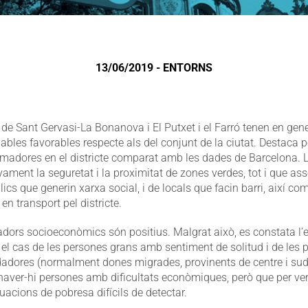
13/06/2019 - ENTORNS
s de Sant Gervasi-La Bonanova i El Putxet i el Farró tenen en gene
ables favorables respecte als del conjunt de la ciutat. Destaca 
adores en el districte comparat amb les dades de Barcelona. L
vament la seguretat i la proximitat de zones verdes, tot i que as
cs que generin xarxa social, i de locals que facin barri, així com 
en transport pel districte.
adors socioeconòmics són positius. Malgrat això, es constata l’
 el cas de les persones grans amb sentiment de solitud i de les
dadores (normalment dones migrades, provinents de centre i su
haver-hi persones amb dificultats econòmiques, però que per 
acions de pobresa difícils de detectar.