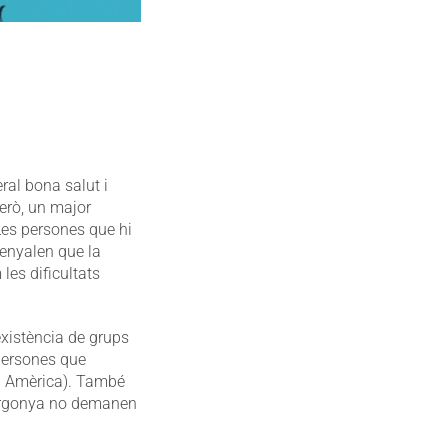
ral bona salut i
però, un major
es persones que hi
senyalen que la
les dificultats
existència de grups
 persones que
d Amèrica). També
vergonya no demanen