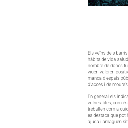
Els veïns dels barri
hàbits de vida salud
nombre de dones fum
viuen valoren positi
manca d’espais públi
d’accés i de moure’s 
En general els indic
vulnerables, com és
treballen com a cui
es destaca que pot 
ajuda i amaguen situ