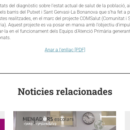
tats del diagnòstic sobre l’estat actual de salut de la població, a
els barris del Putxet i Sant Gervasi-La Bonanova que s’ha fet a p
vistes realitzades, en el marc del projecte COMSalut (Comunitat i S
ia). Aquest projecte es va posar en marxa amb l’objectiu d’impul
rar-la en el funcionament dels Equips d’Atenció Primària generan
onats.
Anar a l’enllaç [PDF]
Noticies relacionades