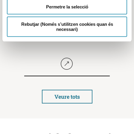
Permetre la selecció
Rebutjar (Només s’utilitzen cookies quan és
Indicadors de salut i
necessari)
treball de Barcelona 2021
Seguir llegint
Veure tots