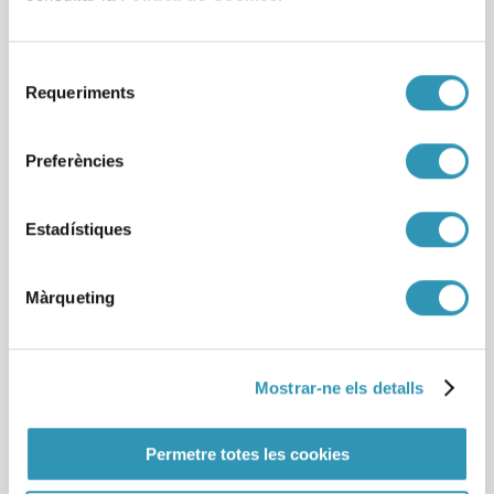
Indicadors de salut i
treball de Barcelona 2022
Selecció
Requeriments
de
consentiment
Preferències
Seguir llegint
Estadístiques
Màrqueting
Mostrar-ne els detalls
Permetre totes les cookies