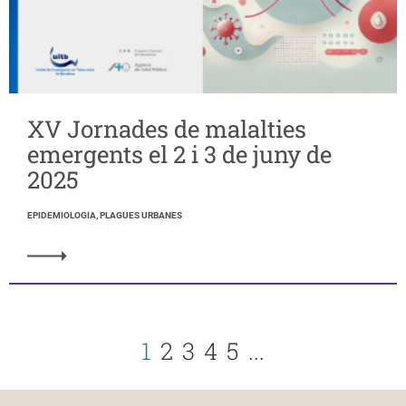
XV Jornades de malalties
emergents el 2 i 3 de juny de
2025
EPIDEMIOLOGIA, PLAGUES URBANES
1
2
3
4
5
...