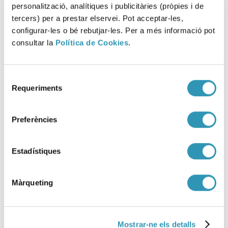
personalització, analítiques i publicitàries (pròpies i de
01-12-2025
EPIDEMIOLOGIA
tercers) per a prestar elservei. Pot acceptar-les,
configurar-les o bé rebutjar-les. Per a més informació pot
consultar la
Política de Cookies
.
Selecció
Requeriments
de
consentiment
Preferències
Estadístiques
Màrqueting
Publicades les dades de 2024 del
Mostrar-ne els detalls