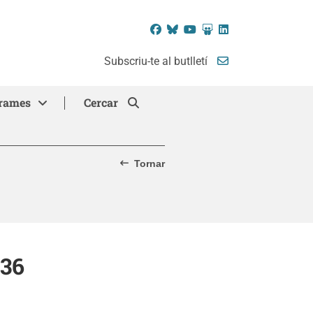
Facebook
Bluesky
YouTube
SlideShare
LinkedIn
Subscriu-te al butlletí
rames
Cercar
Tornar
 36