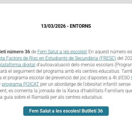
13/03/2026 - ENTORNS
letí número 36
de
Fem Salut a les escoles!
En aquest número es
sta Factors de Risc en Estudiants de Secundària (FRESC)
del 202
lataforma digital
d’autoavaluació dels menús escolars (Progr
itarà el seguiment del programa amb els centres educatius. També
ca el programa escolar de prevenció del joc d’apostes a 4t d’ESO
l
programa POICAT
per un abordatge de l’obesitat infantil sense
nt, es comenta la jornada de la Xarxa d’habilitats Familiars qu
na guia sobre el Ramadà per als centres educatius.
Fem Salut a les escoles! Butlletí 36