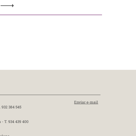
Enviar e-mail
. 932 384 545
a -
T. 934 439 400
celona-