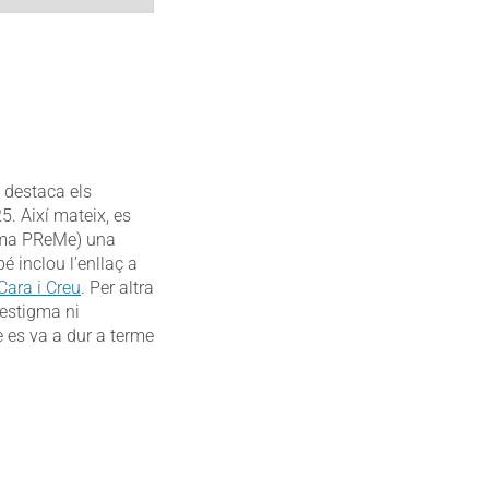
 destaca els
5. Així mateix, es
ama PReMe) una
 inclou l’enllaç a
Cara i Creu
. Per altra
 estigma ni
e es va a dur a terme