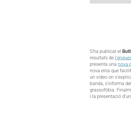
S’ha publicat el
Butl
resultats de
l’enque
presenta una
nova p
nova eina que facil
un vídeo on s’expli
banda, s’informa de
grassofòbia. Finalme
i la presentació d’u