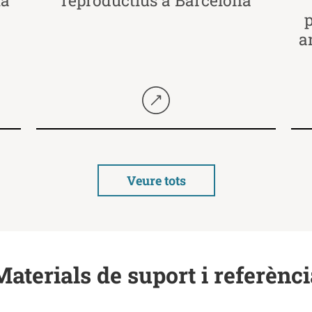
p
a
Seguir llegint
Veure tots
Materials de suport i referènci