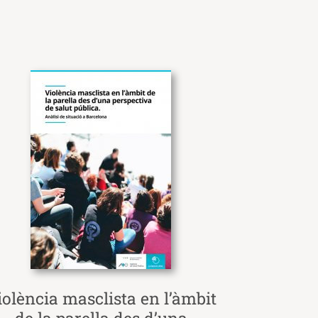
iolència masclista en l’àmbit
de la parella des d’una