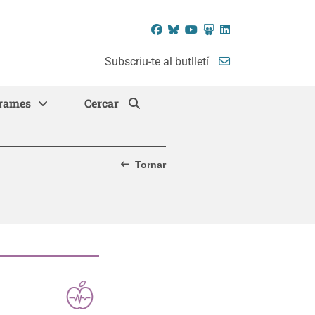
Facebook
Bluesky
YouTube
SlideShare
LinkedIn
Subscriu-te al butlletí
rames
Cercar
Tornar