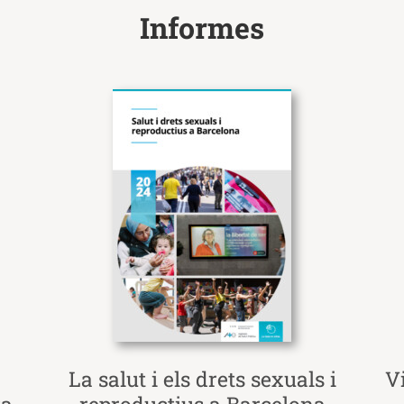
Informes
La salut i els drets sexuals i
V
ta
reproductius a Barcelona