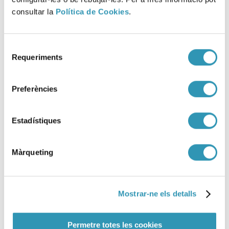
consultar la
Política de Cookies
.
Selecció
Fem Salut a les escoles! Butlletí
Requeriments
de
37
consentiment
Preferències
15-05-2026
ENTORNS
Estadístiques
Màrqueting
Mostrar-ne els detalls
Permetre totes les cookies