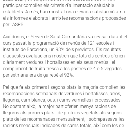
participar complien els criteris d’alimentació saludable
establerts. A més, han mostrat una elevada satisfacció amb
els informes elaborats i amb les recomanacions proposades
per l’ASPB.
Així doncs, el Servei de Salut Comunitària va revisar durant el
curs passat la programació de menús de 121 escoles i
instituts de Barcelona, un 93% dels previstos. Els resultats
d’aquestes avaluacions mostren que tots els centres oferien
diàriament verdures i hortalisses en els seus menús i el
compliment de fruita fresca a les postres de 4 o 5 vegades
per setmana era de gairebé el 92%.
Pel que fa als primers i segons plats la majoria complien les
recomanacions setmanals de verdures i hortalisses, arròs,
llegums, carn blanca, ous, i carns vermelles i processades.
No obstant això, la major part oferien menys racions de
llegums als primers plats i de proteics vegetals als segons
plats de les recomanades mensualment, i sobrepassava les
racions mensuals indicades de carns totals, així com les de