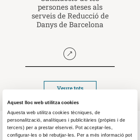
persones ateses als
serveis de Reducció de
Danys de Barcelona
Seguir llegint
Veure tots
Aquest lloc web utilitza cookies
Aquesta web utilitza cookies tècniques, de
personalització, analítiques i publicitàries (pròpies i de
Materials de suport i
tercers) per a prestar elservei. Pot acceptar-les,
configurar-les o bé rebutjar-les. Per a més informació pot