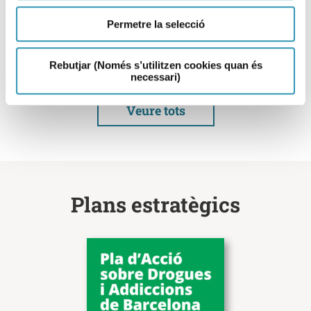
Permetre la selecció
Rebutjar (Només s’utilitzen cookies quan és
Seguir llegint
necessari)
Veure tots
Plans estratègics