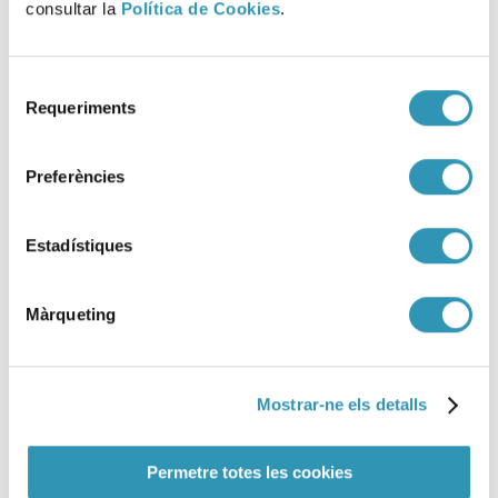
referència
consultar la
Política de Cookies
.
Selecció
Requeriments
de
consentiment
Preferències
Estadístiques
Màrqueting
Mostrar-ne els detalls
PIX programa per a
farmàcies 2018
Permetre totes les cookies