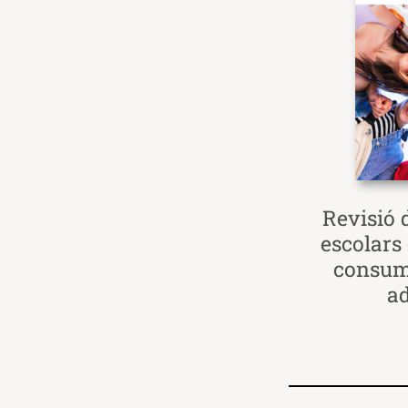
Revisió 
escolars
consum
a