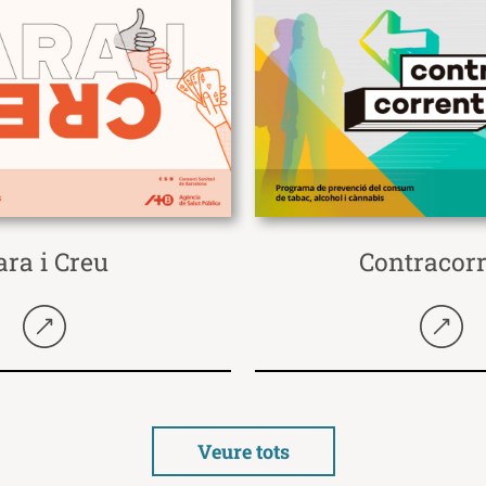
ara i Creu
Contracor
Seguir llegint
Seguir 
Veure tots