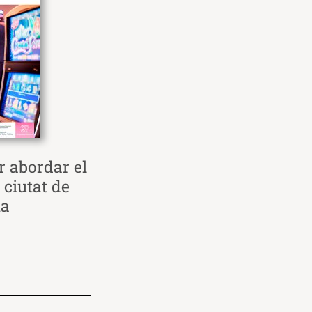
 abordar el
 ciutat de
na
llegint