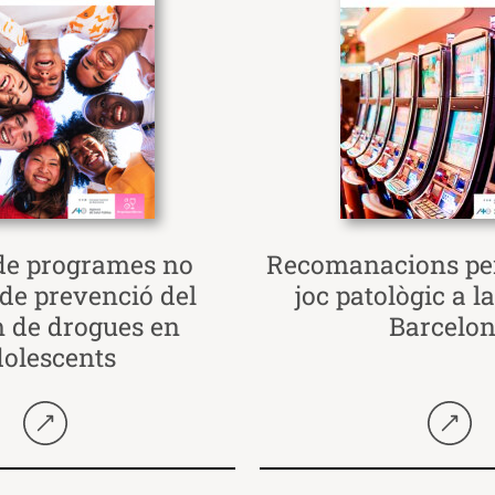
de programes no
Recomanacions per
 de prevenció del
joc patològic a la
 de drogues en
Barcelo
dolescents
Seguir llegint
Seguir 