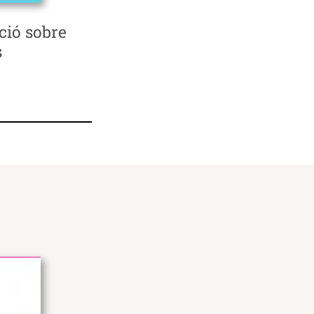
ció sobre
s
llegint