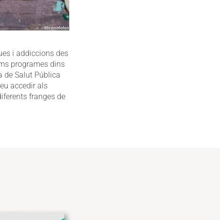
ues i addiccions des
tims programes dins
a de Salut Pública
eu accedir als
diferents franges de