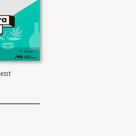
rent
llegint