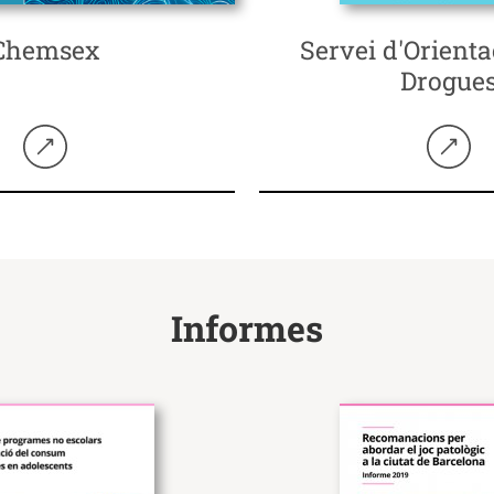
Chemsex
Servei d'Orienta
Drogue
Seguir llegint
Seguir 
Informes