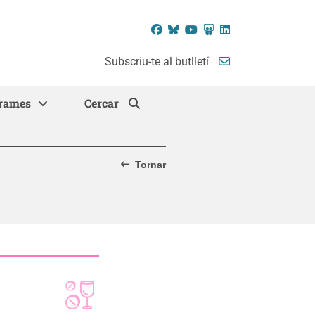
Facebook
Bluesky
YouTube
SlideShare
LinkedIn
Subscriu-te al butlletí
rames
Cercar
Tornar