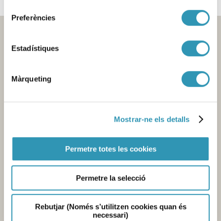
consentiment
Preferències
Estadístiques
Màrqueting
Mostrar-ne els detalls
Contacte
Seu central de l'Agència
Pl. Lesseps, 1 - 08023 Barcelona -
T. 932 384 545
Permetre totes les cookies
Laboratori
Av. Drassanes, 13 - 08001 Barcelona -
T. 934 439 400
Permetre la selecció
Mercabarna
Zona Franca, sector C - 08040 Barcelona-
T. 935 563 341
Enviar e-mail
Rebutjar (Només s’utilitzen cookies quan és
necessari)