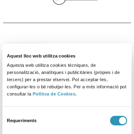
sobre: Indicadors de salut i treb
Indicadors de salut i treball
de Barcelona 2021
Aquest lloc web utilitza cookies
Entorns
Aquesta web utilitza cookies tècniques, de
Treball
personalització, analítiques i publicitàries (pròpies i de
Salut i treball
tercers) per a prestar elservei. Pot acceptar-les,
Sistema d’informació en salut laboral
configurar-les o bé rebutjar-les. Per a més informació pot
Informes
consultar la
Política de Cookies
.
Més informació
sobre: Indicadors de salut i treb
Selecció
Requeriments
de
consentiment