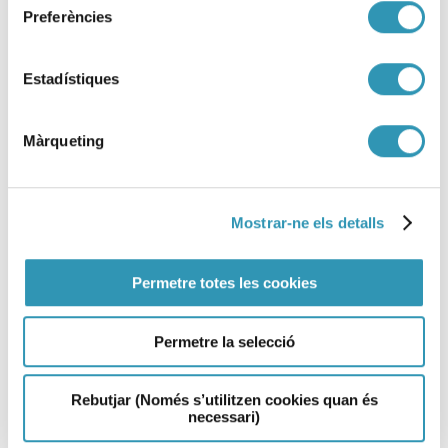
Preferències
Estadístiques
Indicadors de salut i treball
de Barcelona 2020
Entorns
Màrqueting
Treball
Salut i treball
Sistema d’informació en salut laboral
Informes
Mostrar-ne els detalls
Permetre totes les cookies
Més informació
sobre: Indicadors de salut i treb
Permetre la selecció
Rebutjar (Només s’utilitzen cookies quan és
necessari)