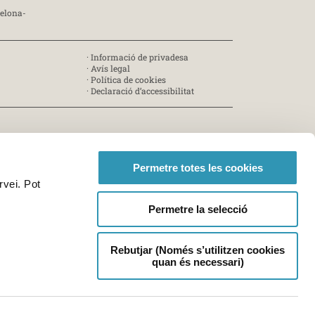
celona-
·
Informació de privadesa
·
Avís legal
·
Política de cookies
·
Declaració d’accessibilitat
Permetre totes les cookies
rvei. Pot
Permetre la selecció
Rebutjar (Només s’utilitzen cookies
quan és necessari)