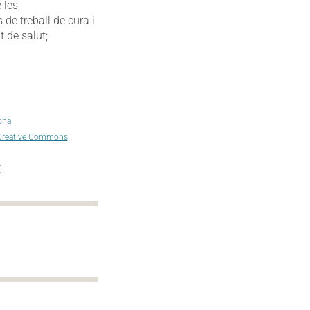
 les
de treball de cura i
t de salut;
ona
 Creative Commons
f