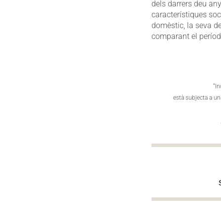
dels darrers deu any
característiques soc
domèstic, la seva ded
comparant el períod
“In
està subjecta a un