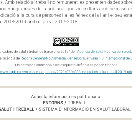
s. Amb relació al treball no remunerat, es presenten dades sobre
iodemogràfiques de la població que viu en llars amb necessitats 
icació a la cura de persones i a les feines de la llar i el seu esta
e 2018-2019 amb el previ, 2017-2018.
dicadors de salut i treball de Barcelona 2019” de l`
Agència de Salut Pública de Barcel
a llicència de
Reconeixement-NoComercial-SenseObraDerivada 4.0 Internacional de
Els permisos addicionals als d’aquesta llicència es poden trobar a
www.aspb.cat/wp-content/uploads/2021/07/ASPB-indicadors-salut-treball-2019.pd
Aquesta informació es pot trobar a:
ENTORNS
TREBALL
SALUT I TREBALL
SISTEMA D’INFORMACIÓ EN SALUT LABORAL