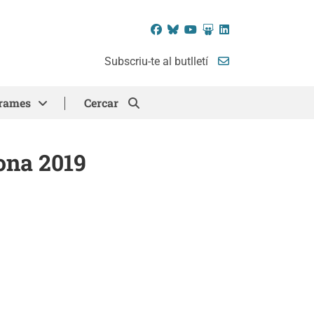
Facebook
Bluesky
YouTube
SlideShare
LinkedIn
Subscriu-te al butlletí
rames
Cercar
lona 2019