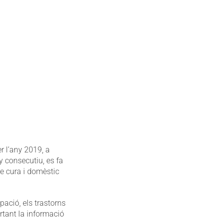
er l’any 2019, a
y consecutiu, es fa
de cura i domèstic
pació, els trastorns
ortant la informació