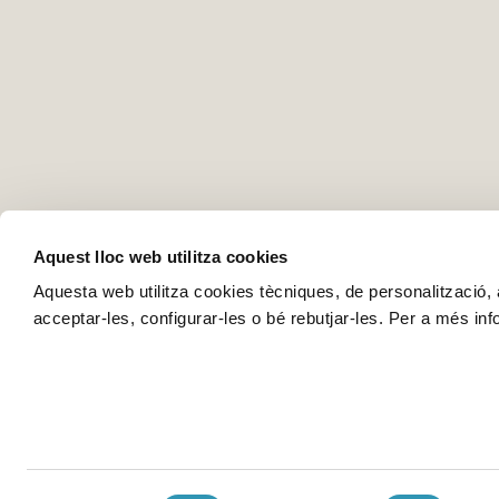
Aquest lloc web utilitza cookies
Aquesta web utilitza cookies tècniques, de personalització, an
acceptar-les, configurar-les o bé rebutjar-les. Per a més in
Selecció