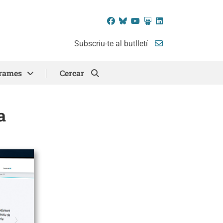
Facebook
Bluesky
YouTube
SlideShare
LinkedIn
Subscriu-te al butlletí
rames
Cercar
a