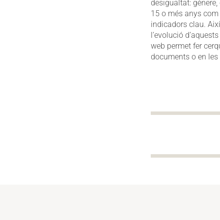
desigualtat: gènere, 
15 o més anys com l
indicadors clau. Aix
l’evolució d’aquests
web permet fer cerqu
documents o en les 