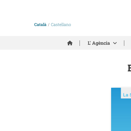
Català
Castellano
Inici
L' Agència