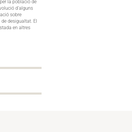
t per la població de
volució d’alguns
mació sobre
 de desigualtat. El
stada en altres