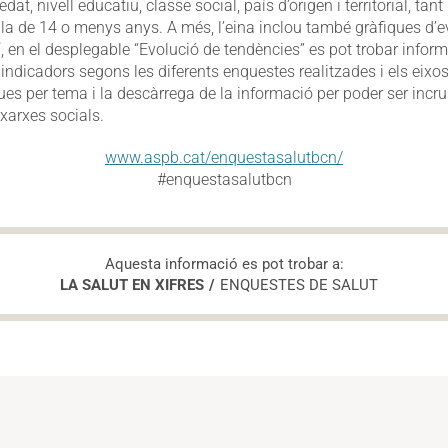
edat, nivell educatiu, classe social, país d’origen i territorial, tan
a de 14 o menys anys. A més, l’eina inclou també gràfiques d’e
í, en el desplegable “Evolució de tendències” es pot trobar infor
 indicadors segons les diferents enquestes realitzades i els eixos
es per tema i la descàrrega de la informació per poder ser incru
xarxes socials.
www.aspb.cat/enquestasalutbcn/
#enquestasalutbcn
Aquesta informació es pot trobar a:
LA SALUT EN XIFRES
ENQUESTES DE SALUT