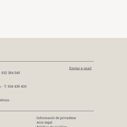
Enviar e-mail
. 932 384 545
a -
T. 934 439 400
celona-
·
Informació de privadesa
·
Avís legal
·
Política de cookies