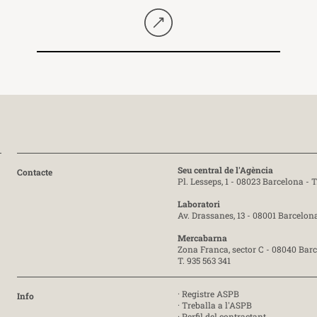
Seguir llegint
Seu central de l'Agència
Contacte
Pl. Lesseps, 1 - 08023 Barcelona -
T
Laboratori
Av. Drassanes, 13 - 08001 Barcelon
Mercabarna
Zona Franca, sector C - 08040 Bar
T. 935 563 341
·
Registre ASPB
Info
·
Treballa a l'ASPB
·
Perfil del contractant