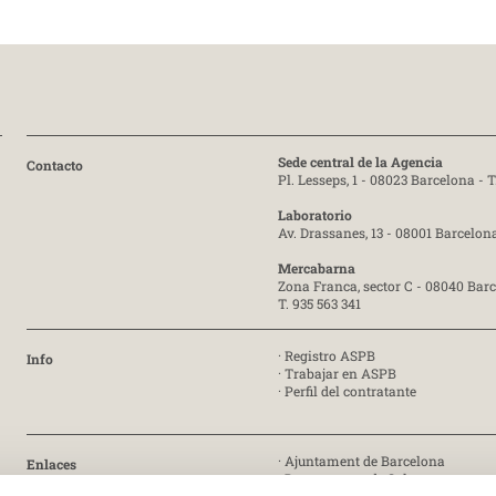
Sede central de la Agencia
Contacto
Pl. Lesseps, 1 - 08023 Barcelona -
T
Laboratorio
Av. Drassanes, 13 - 08001 Barcelon
Mercabarna
Zona Franca, sector C - 08040 Bar
T. 935 563 341
·
Registro ASPB
Info
·
Trabajar en ASPB
·
Perfil del contratante
·
Ajuntament de Barcelona
Enlaces
·
Departament de Salut
·
Generalitat de Catalunya