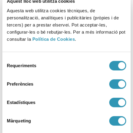
Aquest lloc web utilitza cookies
Més informació
Aquesta web utilitza cookies tècniques, de
sobre: Escola i COVID-19
personalització, analítiques i publicitàries (pròpies i de
tercers) per a prestar elservei. Pot acceptar-les,
configurar-les o bé rebutjar-les. Per a més informació pot
consultar la
Política de Cookies
.
Càpsules d’educació
Selecció
emocional
Requeriments
de
consentiment
COVID-19
Promoció de la salut
Preferències
Etapes de la vida
Infància
Entorns
Estadístiques
Escoles
Benestar emocional
Multimèdia
Màrqueting