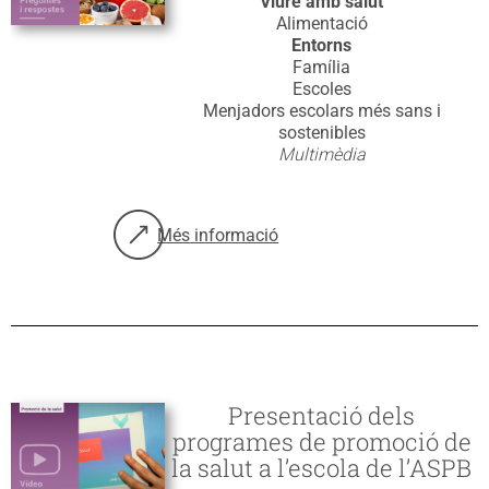
Viure amb salut
Alimentació
Entorns
Família
Escoles
Menjadors escolars més sans i
sostenibles
Multimèdia
Més informació
sobre: Saps quins mites en l’alimentació s
Presentació dels
programes de promoció de
la salut a l’escola de l’ASPB