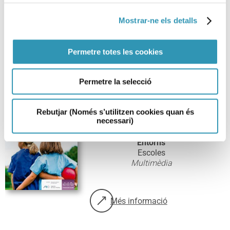
Més informació
sobre: Càpsules d’educació emocional
Mostrar-ne els detalls
Permetre totes les cookies
Permetre la selecció
Polls. Informació per a
famílies i escoles
Rebutjar (Només s’utilitzen cookies quan és
necessari)
Etapes de la vida
Infància
Entorns
Escoles
Multimèdia
Més informació
sobre: Polls. Informació per a fam