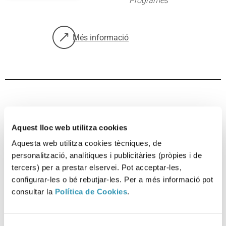
Programes
Més informació
sobre: La família, la millor escola
Mou-te! Sis potes millor
Aquest lloc web utilitza cookies
que dues!
Aquesta web utilitza cookies tècniques, de
Viure amb salut
personalització, analítiques i publicitàries (pròpies i de
Activitat física
tercers) per a prestar elservei. Pot acceptar-les,
Entorns
Barris
configurar-les o bé rebutjar-les. Per a més informació pot
Programes
consultar la
Política de Cookies
.