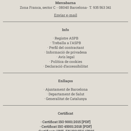
Mercabarna
Zona Franca, sector C - 08040 Barcelona-
T. 935 563 341
Enviar e-mail
Info
·
Registre ASPB
·
Treballa a l'ASPB
·
Perfil del contractant
·
Informació de privadesa
·
Avís legal
·
Política de cookies
·
Declaració d’accessibilitat
Enllaços
·
Ajuntament de Barcelona
·
Departament de Salut
·
Generalitat de Catalunya
Certificat
· Certificat ISO 9001:2015 [PDF]
· Certificat ISO 45001:2018 [PDF]
· Certificats UNE-EN ISO/IEC 17025