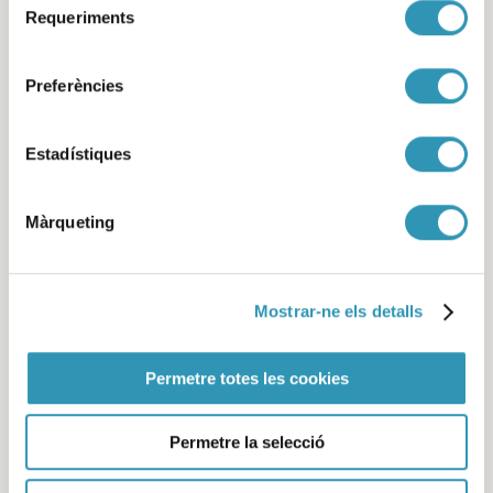
Requeriments
de
consentiment
Documents relacionats
Preferències
Estadístiques
Màrqueting
Mostrar-ne els detalls
La salut i els seus
Permetre totes les cookies
determinants en
l’alumnat adolescent 2025
Permetre la selecció