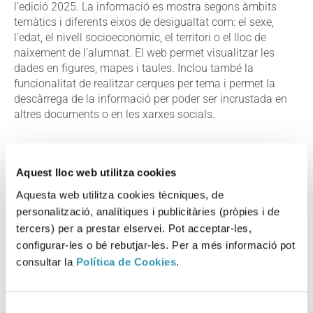
l’edició 2025. La informació es mostra segons àmbits
temàtics i diferents eixos de desigualtat com: el sexe,
l’edat, el nivell socioeconòmic, el territori o el lloc de
naixement de l’alumnat. El web permet visualitzar les
dades en figures, mapes i taules. Inclou també la
funcionalitat de realitzar cerques per tema i permet la
descàrrega de la informació per poder ser incrustada en
altres documents o en les xarxes socials.
Aquest lloc web utilitza cookies
Aquesta informació es pot trobar a:
LA SALUT EN XIFRES
Aquesta web utilitza cookies tècniques, de
ENQUESTA FACTORS DE RISC A L'ESCOLA SECUNDÀRIA
personalització, analítiques i publicitàries (pròpies i de
(FRESC)
tercers) per a prestar elservei. Pot acceptar-les,
ETAPES DE LA VIDA
ADOLESCÈNCIA
configurar-les o bé rebutjar-les. Per a més informació pot
ENTORNS
ESCOLES
consultar la
Política de Cookies
.
Selecció