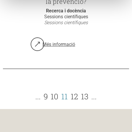
la prevenció?
Recerca i docència
Sessions científiques
Sessions científiques
Més informació
sobre: 19/04/2016 Les conductes de risc a 
...
9
10
11
12
13
...