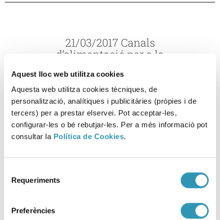
21/03/2017 Canals
d’alimentació per a la
ciutadania més vulnerable
Aquest lloc web utilitza cookies
– Necessitat i seguretat
Aquesta web utilitza cookies tècniques, de
Recerca i docència
personalització, analítiques i publicitàries (pròpies i de
Sessions científiques
Sessions científiques
tercers) per a prestar elservei. Pot acceptar-les,
configurar-les o bé rebutjar-les. Per a més informació pot
consultar la
Política de Cookies
.
Més informació
sobre: 21/03/2017 Canals d’alimentació per
Selecció
Requeriments
de
consentiment
Preferències