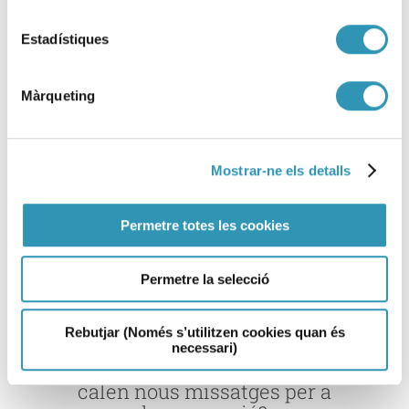
21/02/2017 Vigilància i
control per la seguretat
Estadístiques
alimentària
Recerca i docència
Màrqueting
Sessions científiques
Sessions científiques
Mostrar-ne els detalls
Més informació
sobre: 21/02/2017 Vigilància i control per 
Permetre totes les cookies
Permetre la selecció
Rebutjar (Només s’utilitzen cookies quan és
19/04/2016 Les conductes
necessari)
de risc a l’adolescència:
calen nous missatges per a