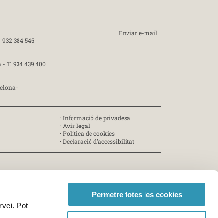
Enviar e-mail
. 932 384 545
a -
T. 934 439 400
celona-
·
Informació de privadesa
·
Avís legal
·
Política de cookies
·
Declaració d’accessibilitat
Permetre totes les cookies
rvei. Pot