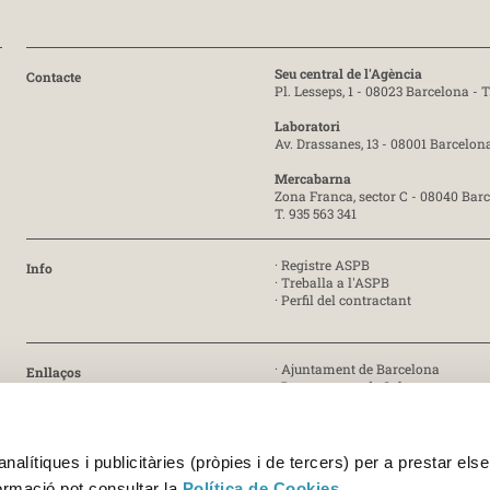
Seu central de l'Agència
Contacte
Pl. Lesseps, 1 - 08023 Barcelona -
T
Laboratori
Av. Drassanes, 13 - 08001 Barcelon
Mercabarna
Zona Franca, sector C - 08040 Bar
T. 935 563 341
·
Registre ASPB
Info
·
Treballa a l'ASPB
·
Perfil del contractant
·
Ajuntament de Barcelona
Enllaços
·
Departament de Salut
·
Generalitat de Catalunya
· Certificat ISO 9001:2015 [PDF]
Certificat
alítiques i publicitàries (pròpies i de tercers) per a prestar else
· Certificat ISO 45001:2018 [PDF]
formació pot consultar la
Política de Cookies
.