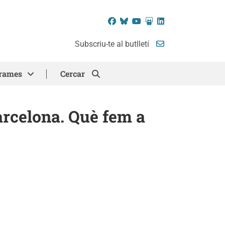
Facebook
Bluesky
YouTube
SlideShare
LinkedIn
Subscriu-te al butlletí
rames
Cercar
arcelona. Què fem a