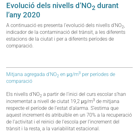
Evolució dels nivells d’NO
durant
2
l’any 2020
A continuació es presenta l’evolució dels nivells d’NO
,
2
indicador de la contaminació del trànsit, a les diferents
estacions de la ciutat i per a diferents períodes de
comparació.
3
Mitjana agregada d’NO
en μg/m
per períodes de
2
comparació
Els nivells d’NO
a partir de l’inici del curs escolar s’han
2
3
incrementat a nivell de ciutat 19,2 μg/m
de mitjana
respecte el període de l’estat d’alarma. S’estima que
aquest increment és atribuïble en un 70% a la recuperació
de l’activitat i el reinici de l’escola per l’increment del
trànsit i la resta, a la variabilitat estacional.