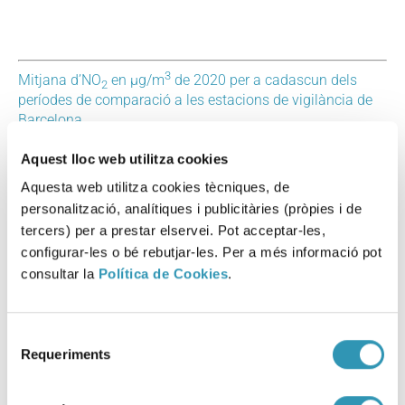
3
Mitjana d’NO
en µg/m
de 2020 per a cadascun dels
2
períodes de comparació a les estacions de vigilància de
Barcelona
Aquest lloc web utilitza cookies
Els nivells de NO
mesurats a partir de l’inici del curs
2
escolar tornen a superar el nivell guia anual de l’OMS i el
Aquesta web utilitza cookies tècniques, de
3
valor límit anual (40 µg/m
) a les estacions de l’Eixample
personalització, analítiques i publicitàries (pròpies i de
3
3
(47,2 µg/m
) i Gràcia-Sant Gervasi (47,4 µg/m
),
tercers) per a prestar elservei. Pot acceptar-les,
representatives de les zones de trànsit de la ciutat.
configurar-les o bé rebutjar-les. Per a més informació pot
consultar la
Política de Cookies
.
Selecció
Requeriments
Mitjana a partir de l’inici del curs escolar 2019-2020
de
3
d’NO
en µg/m
a les estacions de vigilància de
consentiment
2
Barcelona