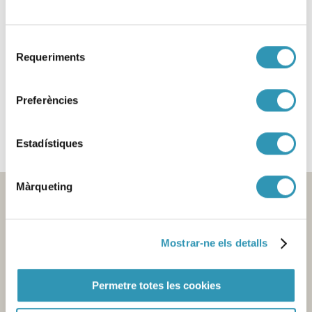
Selecció
Aquesta informació es pot trobar a:
Requeriments
ETAPES DE LA VIDA
de
VIURE AMB SALUT
consentiment
ENTORNS
Preferències
SESSIONS CIENTÍFIQUES
Estadístiques
Màrqueting
Mostrar-ne els detalls
Permetre totes les cookies