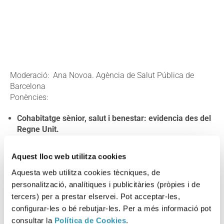
Moderació: Ana Novoa. Agència de Salut Pública de
Barcelona
Ponències:
Cohabitatge sènior, salut i benestar: evidencia des del
Regne Unit.
Mara Ferreri. Departament de Geografia i Ciències
Ambientals, Universitat de Northumbria, Regne Unit.
Aquest lloc web utilitza cookies
Habitatge cooperatiu en cessió d’ús a Barcelona.
Aquesta web utilitza cookies tècniques, de
Ivan Gallardo. Gerència d’habitatge. Ajuntament de
Barcelona.
personalització, analítiques i publicitàries (pròpies i de
Impacte en salut de l’habitatge cooperatiu en cessió
tercers) per a prestar elservei. Pot acceptar-les,
d’ús: un estudi qualitatiu.
configurar-les o bé rebutjar-les. Per a més informació pot
Alexia Reyes. Agència de Salut Pública de Barcelona.
consultar la
Política de Cookies
.