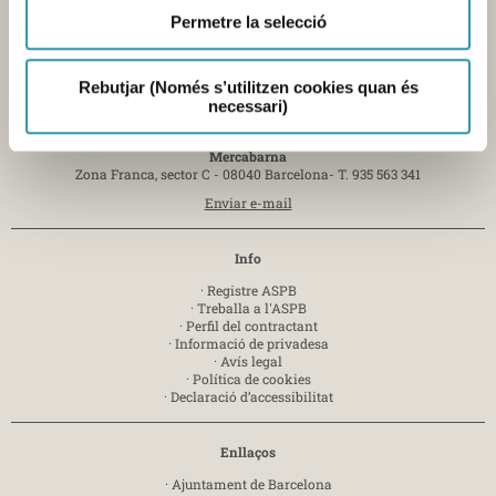
Contacte
Permetre la selecció
Seu central de l'Agència
Pl. Lesseps, 1 - 08023 Barcelona -
T. 932 384 545
Rebutjar (Només s’utilitzen cookies quan és
Laboratori
necessari)
Av. Drassanes, 13 - 08001 Barcelona -
T. 934 439 400
Mercabarna
Zona Franca, sector C - 08040 Barcelona-
T. 935 563 341
Enviar e-mail
Info
·
Registre ASPB
·
Treballa a l'ASPB
·
Perfil del contractant
·
Informació de privadesa
·
Avís legal
·
Política de cookies
·
Declaració d’accessibilitat
Enllaços
·
Ajuntament de Barcelona