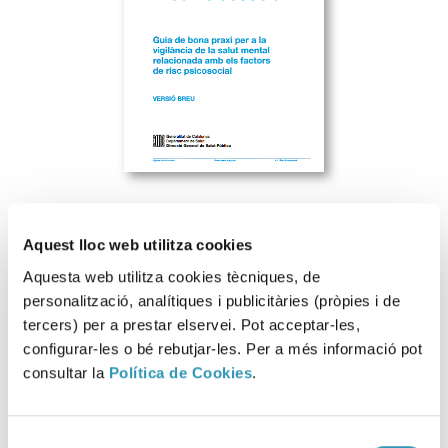
Aquest lloc web utilitza cookies
Aquesta web utilitza cookies tècniques, de
Descarregar fitxer
personalització, analítiques i publicitàries (pròpies i de
tercers) per a prestar elservei. Pot acceptar-les,
configurar-les o bé rebutjar-les. Per a més informació pot
consultar la
Política de Cookies
.
Aquesta informació es pot trobar a:
SALUT I TREBALL
ENTORN PSICOSOCIAL DEL TREBALL
Selecció
RECURSOS EN SALUT I PREVENCIÓ DE RISCOS