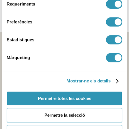
Requeriments
de
LABORALS
consentiment
Preferències
Estadístiques
Màrqueting
Mostrar-ne els detalls
Contacte
Permetre totes les cookies
Seu central de l'Agència
Pl. Lesseps, 1 - 08023 Barcelona -
T. 932 384 545
Permetre la selecció
Laboratori
Av. Drassanes, 13 - 08001 Barcelona -
T. 934 439 400