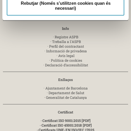
Mercabarna
Rebutjar (Només s’utilitzen cookies quan és
Zona Franca, sector C - 08040 Barcelona-
T. 935 563 341
necessari)
Enviar e-mail
Info
·
Registre ASPB
·
Treballa a l'ASPB
·
Perfil del contractant
·
Informació de privadesa
·
Avís legal
·
Política de cookies
·
Declaració d’accessibilitat
Enllaços
·
Ajuntament de Barcelona
·
Departament de Salut
·
Generalitat de Catalunya
Certificat
· Certificat ISO 9001:2015 [PDF]
· Certificat ISO 45001:2018 [PDF]
· Certificats UNE-EN ISO/IEC 17025