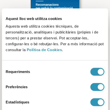
Aquest lloc web utilitza cookies
Aquesta web utilitza cookies tècniques, de
personalització, analítiques i publicitàries (pròpies i de
tercers) per a prestar elservei. Pot acceptar-les,
configurar-les o bé rebutjar-les. Per a més informació pot
consultar la
Política de Cookies
.
Selecció
Requeriments
de
Recomanacions per
consentiment
reduir la contaminació de
Preferències
l’aire a les escoles.
Informe breu
Estadístiques