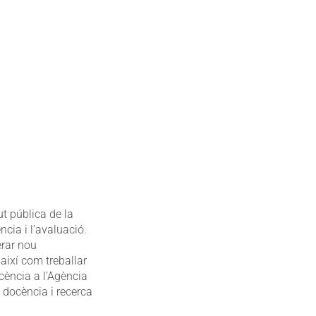
ut pública de la
ncia i l’avaluació.
erar nou
així com treballar
ocència a l’Agència
 docència i recerca