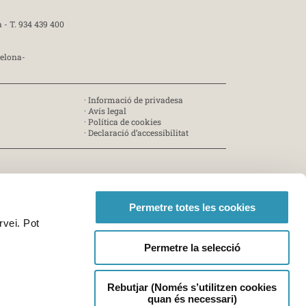
a -
T. 934 439 400
celona-
·
Informació de privadesa
·
Avís legal
·
Política de cookies
·
Declaració d’accessibilitat
Permetre totes les cookies
rvei. Pot
Permetre la selecció
Rebutjar (Només s’utilitzen cookies
quan és necessari)