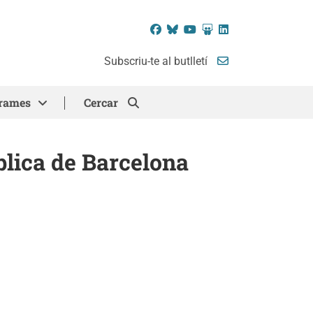
Facebook
Bluesky
YouTube
SlideShare
LinkedIn
Subscriu-te al butlletí
rames
Cercar
ública de Barcelona