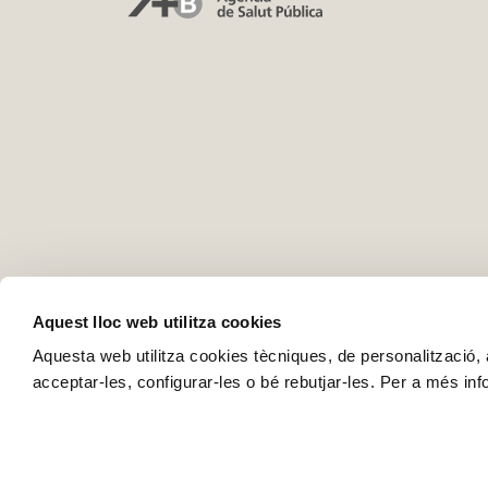
Aquest lloc web utilitza cookies
Aquesta web utilitza cookies tècniques, de personalització, an
acceptar-les, configurar-les o bé rebutjar-les. Per a més in