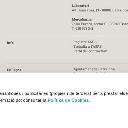
Laboratori
Av. Drassanes, 13 - 08001 Barcelon
Mercabarna
Zona Franca, sector C - 08040 Bar
T. 935 563 341
·
Registre ASPB
Info
·
Treballa a l'ASPB
·
Perfil del contractant
·
Ajuntament de Barcelona
Enllaços
·
Departament de Salut
·
Generalitat de Catalunya
· Certificat ISO 9001:2015 [PDF]
Certificat
alítiques i publicitàries (pròpies i de tercers) per a prestar else
· Certificat ISO 45001:2018 [PDF]
formació pot consultar la
Política de Cookies
.
· Certificats UNE-EN ISO/IEC 17025
Acreditació 227/LE1338 [PDF]
Acreditació 227/LE459 [PDF]