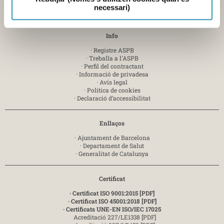
necessari)
Enviar e-mail
Info
·
Registre ASPB
·
Treballa a l'ASPB
·
Perfil del contractant
·
Informació de privadesa
·
Avís legal
·
Política de cookies
·
Declaració d’accessibilitat
Enllaços
·
Ajuntament de Barcelona
·
Departament de Salut
·
Generalitat de Catalunya
Certificat
· Certificat ISO 9001:2015 [PDF]
· Certificat ISO 45001:2018 [PDF]
· Certificats UNE-EN ISO/IEC 17025
Acreditació 227/LE1338 [PDF]