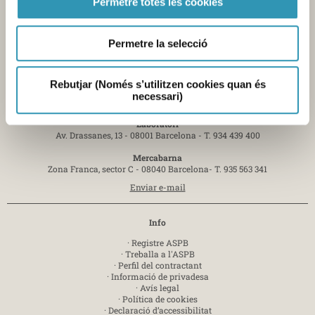
Permetre totes les cookies
Permetre la selecció
Contacte
Rebutjar (Només s’utilitzen cookies quan és
Seu central de l'Agència
necessari)
Pl. Lesseps, 1 - 08023 Barcelona -
T. 932 384 545
Laboratori
Av. Drassanes, 13 - 08001 Barcelona -
T. 934 439 400
Mercabarna
Zona Franca, sector C - 08040 Barcelona-
T. 935 563 341
Enviar e-mail
Info
·
Registre ASPB
·
Treballa a l'ASPB
·
Perfil del contractant
·
Informació de privadesa
·
Avís legal
·
Política de cookies
·
Declaració d’accessibilitat