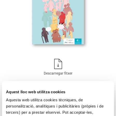
Descarregar fitxer
En aquest estudi s’analitzen els determinants socials i les
Aquest lloc web utilitza cookies
desigualtats de gènere en la salut a la ciutat de Barcelona
adoptant, a més d’un abordatge de curs de vida, una
Aquesta web utilitza cookies tècniques, de
perspectiva interseccional, és a dir, es tenen en compte
personalització, analítiques i publicitàries (pròpies i de
diversos eixos de desigualtat. L’anàlisi mostra profundes
tercers) per a prestar elservei. Pot acceptar-les,