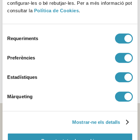
diferències i desigualtats de gènere en els hàbits
configurar-les o bé rebutjar-les. Per a més informació pot
relacionats amb la salut i altres conductes, els rols, les
consultar la
Política de Cookies
.
condicions de vida, l’estat de salut i l’ús de serveis
sanitaris. A més, evidencia la freqüent intersecció amb el
nivell socioeconòmic i el país de procedència. Aquestes
Selecció
marcades desigualtats requereixen polítiques
Requeriments
de
intersectorials amb perspectiva de gènere i interseccional.
consentiment
Preferències
Aquesta informació es pot trobar a:
LA SALUT EN XIFRES
LA SALUT A BARCELONA
Estadístiques
Màrqueting
Mostrar-ne els detalls