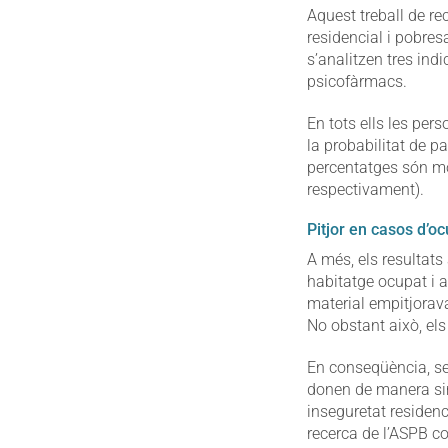
Aquest treball de re
residencial i pobres
s’analitzen tres indi
psicofàrmacs.
En tots ells les per
la probabilitat de p
percentatges són mo
respectivament).
Pitjor en casos d’o
A més, els resultats
habitatge ocupat i 
material empitjorava
No obstant això, els
En conseqüència, seg
donen de manera simu
inseguretat residenc
recerca de l’ASPB c