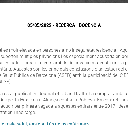
05/05/2022 - RECERCA I DOCÈNCIA
l és molt elevada en persones amb inseguretat residencial. Aqu
e suporten múltiples privacions i és especialment acusada en don
len patir alhora diferents àmbits de privació material, com la 
ntària. Aquestes són les principals conclusions d’un estudi del g
de Salut Pública de Barcelona (ASPB) amb la participació del CIB
RESP).
a estat publicat en Journal of Urban Health, ha comptat amb la 
es per la Hipoteca i l’Aliança contra la Pobresa. En concret, inc
cudir per primera vegada a aquestes entitats entre 2017 i des
tat en l’habitatge.
 de mala salut, ansietat i ús de psicofàrmacs