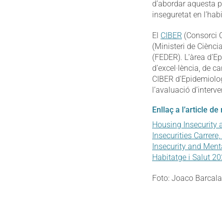
d’abordar aquesta p
inseguretat en l’hab
El
CIBER
(Consorci C
(Ministeri de Ciènc
(FEDER). L’àrea d’Ep
d’excel·lència, de ca
CIBER d’Epidemiologi
l’avaluació d’interve
Enllaç a l’article de
Housing Insecurity 
Insecurities Carrere,
Insecurity and Menta
Habitatge i Salut 2
Foto: Joaco Barcala