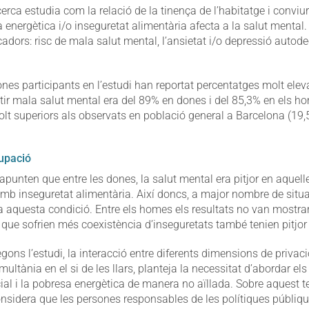
cerca estudia com la relació de la tinença de l’habitatge i convi
a energètica i/o inseguretat alimentària afecta a la salut mental.
cadors: risc de mala salut mental, l’ansietat i/o depressió autode
sones participants en l’estudi han reportat percentatges molt ele
atir mala salut mental era del 89% en dones i del 85,3% en els 
lt superiors als observats en població general a Barcelona (19,
cupació
 apunten que entre les dones, la salut mental era pitjor en aquell
amb inseguretat alimentària. Així doncs, a major nombre de situ
 aquesta condició. Entre els homes els resultats no van mostrar 
 que sofrien més coexistència d’inseguretats també tenien pitjor
ons l’estudi, la interacció entre diferents dimensions de privaci
ltània en el si de les llars, planteja la necessitat d’abordar e
ial i la pobresa energètica de manera no aïllada. Sobre aquest t
onsidera que les persones responsables de les polítiques públiq