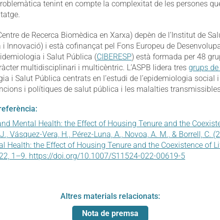
roblemàtica tenint en compte la complexitat de les persones qu
itatge.
entre de Recerca Biomèdica en Xarxa) depèn de l’Institut de Salut
ia i Innovació) i està cofinançat pel Fons Europeu de Desenvolu
idemiologia i Salut Pública (
CIBERESP
) està formada per 48 gru
ràcter multidisciplinari i multicèntric. L’ASPB lidera tres
grups de
a i Salut Pública centrats en l’estudi de l’epidemiologia social i
ncions i polítiques de salut pública i les malalties transmissibles
 referència:
and Mental Health: the Effect of Housing Tenure and the Coexiste
 J., Vásquez-Vera, H., Pérez-Luna, A., Novoa, A. M., & Borrell, C. 
l Health: the Effect of Housing Tenure and the Coexistence of Lif
022, 1–9. https://doi.org/10.1007/S11524-022-00619-5
Altres materials relacionats:
Nota de premsa