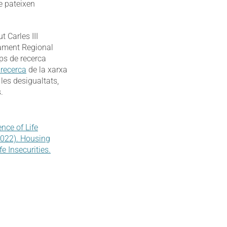
e pateixen
 Carles III
pament Regional
ps de recerca
 recerca
de la xarxa
 les desigualtats,
.
nce of Life
(2022). Housing
e Insecurities.