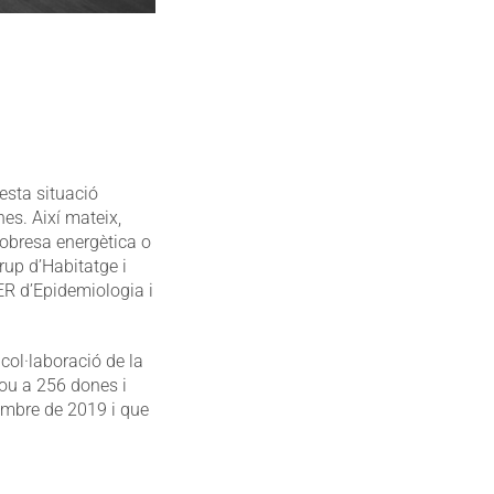
esta situació
es. Així mateix,
pobresa energètica o
rup d’Habitatge i
ER d’Epidemiologia i
col·laboració de la
lou a 256 dones i
embre de 2019 i que