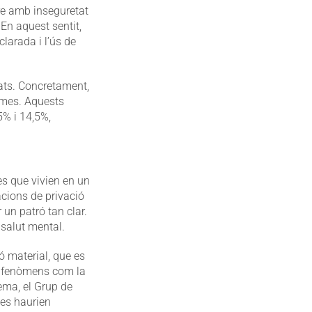
ure amb inseguretat
 En aquest sentit,
clarada i l’ús de
vats. Concretament,
homes. Aquests
5% i 14,5%,
es que vivien en un
acions de privació
un patró tan clar.
 salut mental.
ó material, que es
ls fenòmens com la
ema, el Grup de
ues haurien