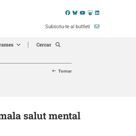
Facebook
Bluesky
YouTube
SlideShare
LinkedIn
Subscriu-te al butlletí
rames
Cercar
Tornar
 mala salut mental