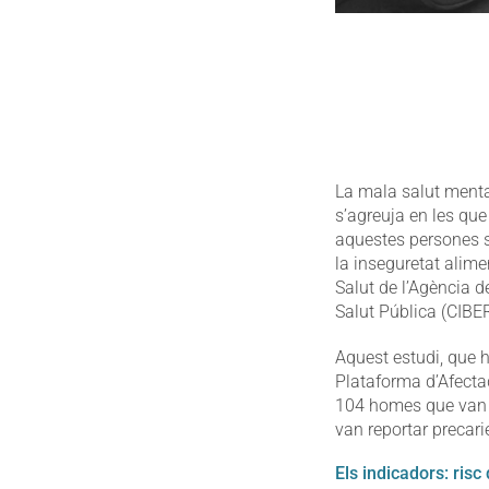
La mala salut menta
s’agreuja en les qu
aquestes persones so
la inseguretat alime
Salut de l’Agència 
Salut Pública (CIBE
Aquest estudi, que h
Plataforma d’Afectad
104 homes que van a
van reportar precarie
Els indicadors: risc