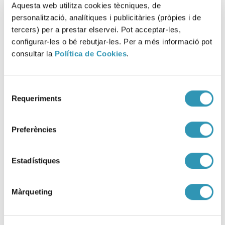
Aquesta web utilitza cookies tècniques, de
personalització, analítiques i publicitàries (pròpies i de
tercers) per a prestar elservei. Pot acceptar-les,
configurar-les o bé rebutjar-les. Per a més informació pot
consultar la
Política de Cookies
.
Selecció
Requeriments
de
consentiment
Preferències
Estadístiques
Com intervenim a l’espai públic
Màrqueting
quan hi ha consum de drogues?
DROGUES I ADDICCIONS, SESSIONS CIENTÍFIQUES, RECERCA I DOCÈNCIA