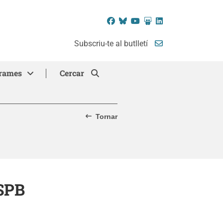
Facebook
Bluesky
YouTube
SlideShare
LinkedIn
Subscriu-te al butlletí
rames
Cercar
Tornar
ASPB