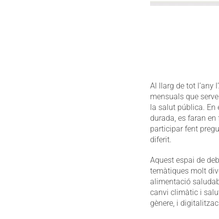
Al llarg de tot l’an
mensuals que servei
la salut pública. E
durada, es faran en 
participar fent preg
diferit.
Aquest espai de deba
temàtiques molt div
alimentació saludabl
canvi climàtic i salu
gènere, i digitalitza