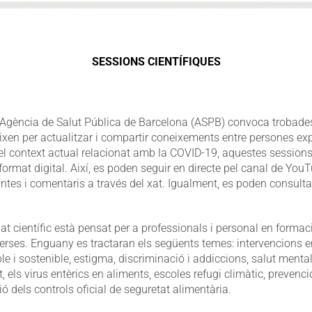
SESSIONS CIENTÍFIQUES
y l’Agència de Salut Pública de Barcelona (ASPB) convoca trobades
xen per actualitzar i compartir coneixements entre persones exp
n el context actual relacionat amb la COVID-19, aquestes session
format digital. Així, es poden seguir en directe pel canal de YouT
untes i comentaris a través del xat. Igualment, es poden consult
t científic està pensat per a professionals i personal en formaci
erses. Enguany es tractaran els següents temes: intervencions e
e i sostenible, estigma, discriminació i addiccions, salut menta
t, els virus entèrics en aliments, escoles refugi climàtic, prevenci
ció dels controls oficial de seguretat alimentària.