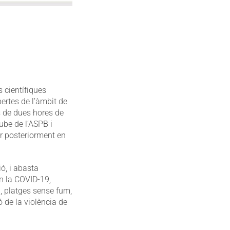
 científiques
ertes de l’àmbit de
s de dues hores de
ube de l’ASPB i
ar posteriorment en
ó, i abasta
n la COVID-19,
l, platges sense fum,
ó de la violència de