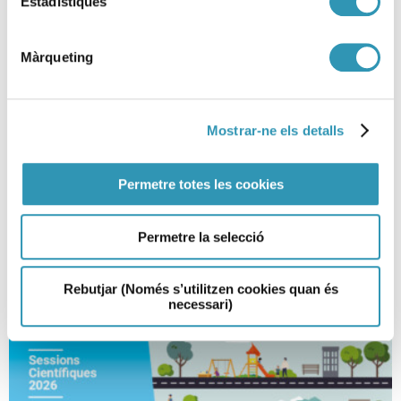
Estadístiques
Màrqueting
Mostrar-ne els detalls
Com intervenim a l’espai públic
quan hi ha consum de drogues?
Permetre totes les cookies
DROGUES I ADDICCIONS, SESSIONS CIENTÍFIQUES, RECERCA I DOCÈNCIA
Permetre la selecció
Rebutjar (Només s’utilitzen cookies quan és
necessari)