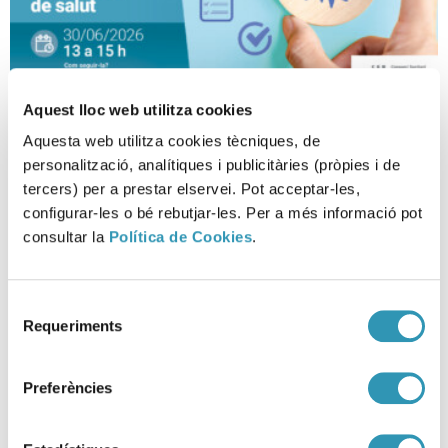
Aquest lloc web utilitza cookies
Sistemes de gestió en
Aquesta web utilitza cookies tècniques, de
organitzacions públiques
personalització, analítiques i publicitàries (pròpies i de
tercers) per a prestar elservei. Pot acceptar-les,
SESSIONS CIENTÍFIQUES, RECERCA I DOCÈNCIA
configurar-les o bé rebutjar-les. Per a més informació pot
consultar la
Política de Cookies
.
Selecció
Requeriments
de
consentiment
Preferències