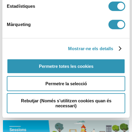
Estadístiques
Màrqueting
Mostrar-ne els detalls
Com intervenim a l’espai públic
Permetre totes les cookies
quan hi ha consum de drogues?
Permetre la selecció
DROGUES I ADDICCIONS, SESSIONS CIENTÍFIQUES, RECERCA I DOCÈNCIA
Rebutjar (Només s’utilitzen cookies quan és
necessari)