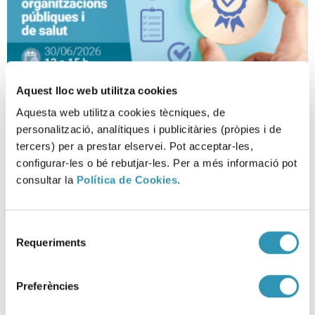
Aquest lloc web utilitza cookies
Aquesta web utilitza cookies tècniques, de
Sistemes de gestió en
personalització, analítiques i publicitàries (pròpies i de
organitzacions públiques
tercers) per a prestar elservei. Pot acceptar-les,
configurar-les o bé rebutjar-les. Per a més informació pot
SESSIONS CIENTÍFIQUES, RECERCA I DOCÈNCIA
consultar la
Política de Cookies
.
Selecció
Requeriments
de
consentiment
Preferències