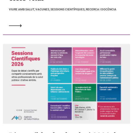
VIURE AMB SALUT, VACUNES, SESSIONS CIENTÍFIQUES, RECERCA I DOCÈNCIA