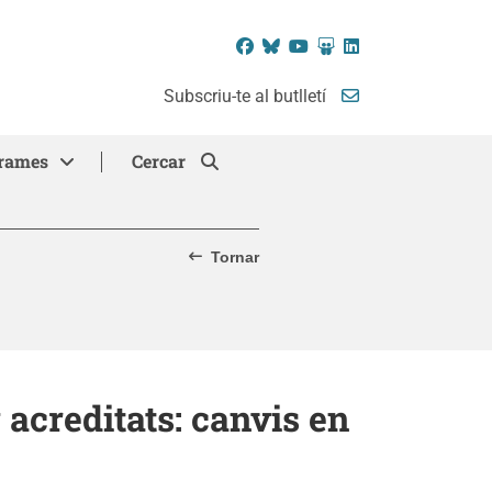
Facebook
Bluesky
YouTube
SlideShare
LinkedIn
Subscriu-te al butlletí
rames
Cercar
Tornar
g acreditats: canvis en