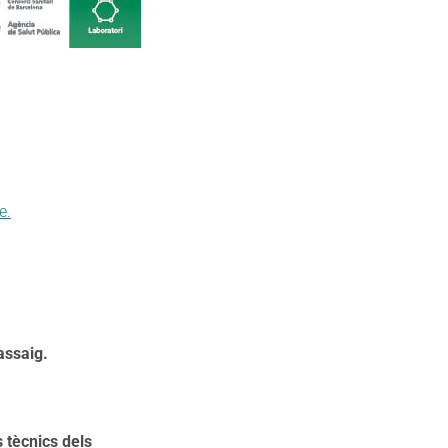
e.
assaig.
s tècnics dels