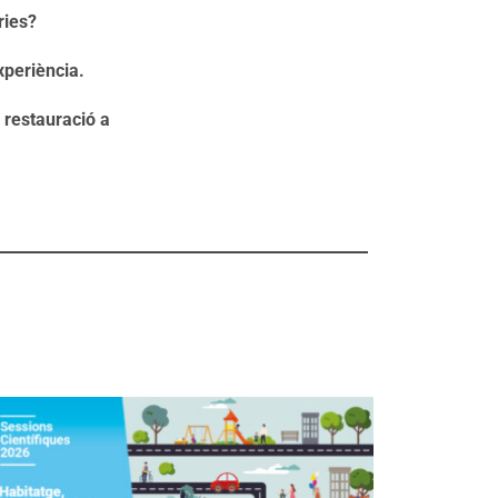
ries?
xperiència.
a restauració a