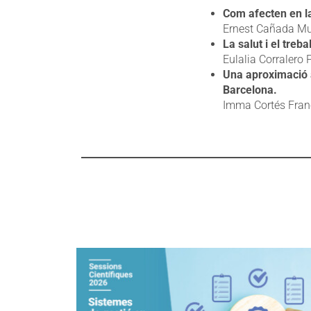
Com afecten en la
Ernest Cañada Mul
La salut i el treb
Eulalia Corralero 
Una aproximació a 
Barcelona.
Imma Cortés Franc