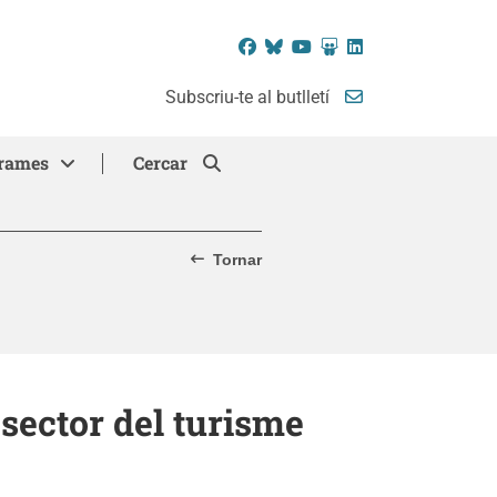
Facebook
Bluesky
YouTube
SlideShare
LinkedIn
Subscriu-te al butlletí
rames
Cercar
Tornar
l sector del turisme