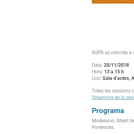
ASPB us convida a u
Data:
20/11/2018
Hora:
13 a 15 h
Lloc:
Sala d’actes, 
Totes les sessions c
Streaming de la ses
Programa
Moderació: Albert A
Ponències: