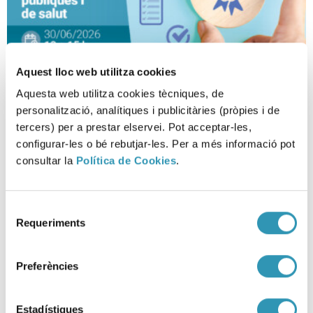
Aquest lloc web utilitza cookies
Aquesta web utilitza cookies tècniques, de
Sistemes de gestió en
personalització, analítiques i publicitàries (pròpies i de
organitzacions públiques
tercers) per a prestar elservei. Pot acceptar-les,
configurar-les o bé rebutjar-les. Per a més informació pot
SESSIONS CIENTÍFIQUES, RECERCA I DOCÈNCIA
consultar la
Política de Cookies
.
Selecció
Requeriments
de
consentiment
Preferències
Estadístiques