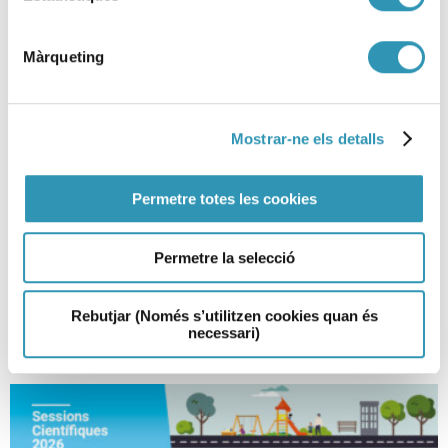
Màrqueting
Mostrar-ne els detalls
Com intervenim a l’espai públic
Permetre totes les cookies
quan hi ha consum de drogues?
Permetre la selecció
DROGUES I ADDICCIONS, SESSIONS CIENTÍFIQUES, RECERCA I DOCÈNCIA
Rebutjar (Només s’utilitzen cookies quan és
necessari)