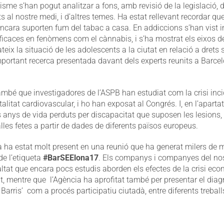
uisme s’han pogut analitzar a fons, amb revisió de la legislació, d
ts al nostre medi, i d’altres temes. Ha estat rellevant recordar q
cara suporten fum del tabac a casa. En addiccions s’han vist i
ficaces en fenòmens com el cànnabis, i s’ha mostrat els eixos 
teix la situació de les adolescents a la ciutat en relació a drets 
portant recerca presentada davant dels experts reunits a Barcelo
mbé que investigadores de l’ASPB han estudiat com la crisi inci
alitat cardiovascular, i ho han exposat al Congrés. I, en l’apartat
ls anys de vida perduts per discapacitat que suposen les lesions, 
lles fetes a partir de dades de diferents països europeus.
a ha estat molt present en una reunió que ha generat milers de 
de l’etiqueta
#BarSEElona17
. Els companys i companyes del nos
ltat que encara pocs estudis aborden els efectes de la crisi eco
t, mentre que l’Agència ha aprofitat també per presentar el diag
 Barris’ com a procés participatiu ciutadà, entre diferents treball