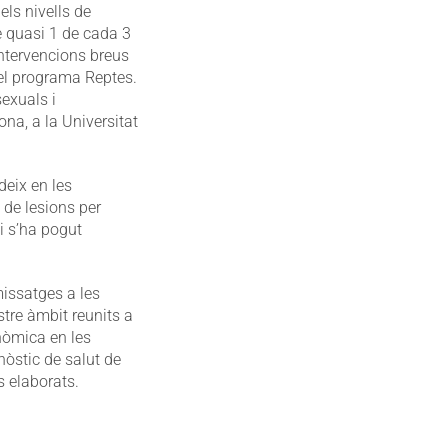
els nivells de
ue quasi 1 de cada 3
ntervencions breus
del programa Reptes.
sexuals i
na, a la Universitat
deix en les
 de lesions per
i s’ha pogut
missatges a les
tre àmbit reunits a
nòmica en les
nòstic de salut de
s elaborats.