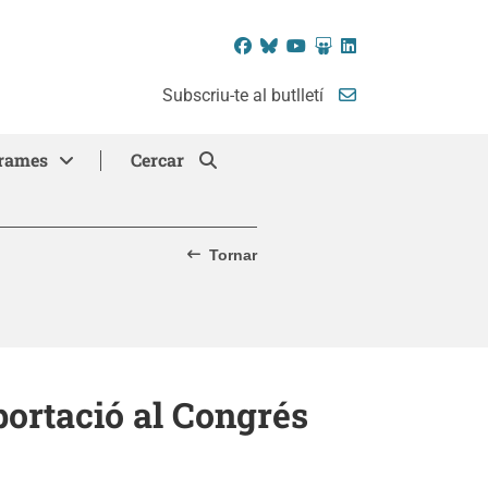
Facebook
Bluesky
YouTube
SlideShare
LinkedIn
Subscriu-te al butlletí
rames
Cercar
Tornar
portació al Congrés