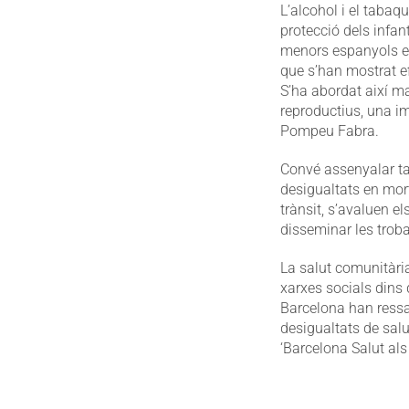
L’alcohol i el tabaq
protecció dels infan
menors espanyols en
que s’han mostrat e
S’ha abordat així ma
reproductius, una im
Pompeu Fabra.
Convé assenyalar ta
desigualtats en mort
trànsit, s’avaluen e
disseminar les troba
La salut comunitàri
xarxes socials dins 
Barcelona han ressa
desigualtats de salu
‘Barcelona Salut als