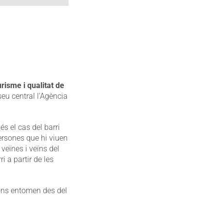
risme i qualitat de
seu central l’Agència
s el cas del barri
ersones que hi viuen
veïnes i veïns del
i a partir de les
ions entomen des del