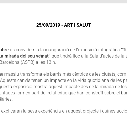
25/09/2019 - ART I SALUT
tubre
us convidem a la inauguració de l’exposició fotogràfica
“Tu
 La mirada del seu veïnat”
que tindrà lloc a la Sala d’actes de la 
 Barcelona (ASPB) a les 13 h.
me massiu transforma els barris més cèntrics de les ciutats, com é
 Aquests canvis tenen un impacte en la vida quotidiana de les p
Aquesta exposició mostra aquest impacte des de la mirada de les 
entades formen part del relat crític que han construït sobre el barr
iàries.
s explicaran la seva experiència en aquest projecte i quines acc