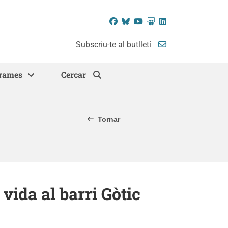
Facebook
Bluesky
YouTube
SlideShare
LinkedIn
Subscriu-te al butlletí
rames
Cercar
Tornar
 vida al barri Gòtic