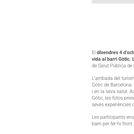
El
divendres 4 d’oc
vida al barri Gòtic.
de Salut Pública de
L’arribada del turis
Gòtic de Barcelona.
i en la seva salut. 
Gòtic, les fotos pres
seves experiències d
Les participants en
barri per fer-hi front.