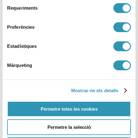
Raval
Selecció
Requeriments
de
ART I SALUT
consentiment
Preferències
Estadístiques
Màrqueting
Mostrar-ne els detalls
Permetre totes les cookies
Permetre la selecció