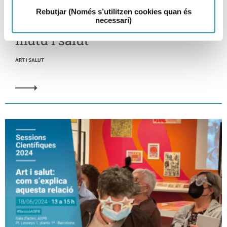
Inauguració de l’exposició:
Rebutjar (Només s’utilitzen cookies quan és
necessari)
Sentit de pertinença, suport
mutu i salut
ART I SALUT