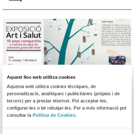
Aquest lloc web utilitza cookies
Aquesta web utilitza cookies tècniques, de
personalització, analítiques i publicitàries (pròpies i de
tercers) per a prestar elservei. Pot acceptar-les,
configurar-les o bé rebutjar-les. Per a més informació pot
Inauguració de l’exposició: 10
consultar la
Política de Cookies
.
anys compartits a l’Escola de
Salut de Persones Grans del