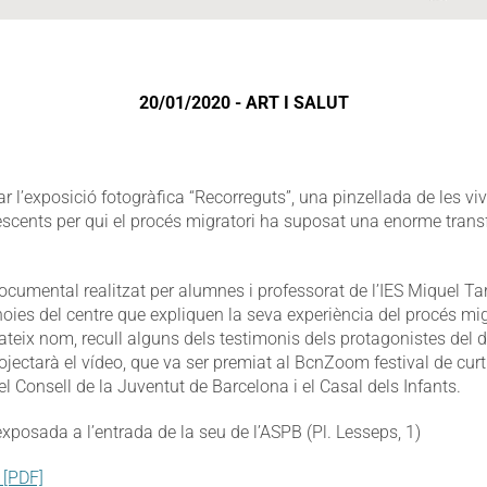
20/01/2020 - ART I SALUT
r l’exposició fotogràfica “Recorreguts”, una pinzellada de les vi
escents per qui el procés migratori ha suposat una enorme trans
ocumental realitzat per alumnes i professorat de l’IES Miquel Ta
 noies del centre que expliquen la seva experiència del procés mig
ateix nom, recull alguns dels testimonis dels protagonistes del
ojectarà el vídeo, que va ser premiat al BcnZoom festival de cur
el Consell de la Juventut de Barcelona i el Casal dels Infants.
exposada a l’entrada de la seu de l’ASPB (Pl. Lesseps, 1)
 [PDF]