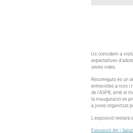
Us convidem a visita
expectatives d’adol
seves vides.
Recorreguts és un d
entrevistes a nois i
de l’ASPB, amb el m
la inauguració es pr
a joves organitzat p
L’exposició restarà 
Exposició Art i Salut