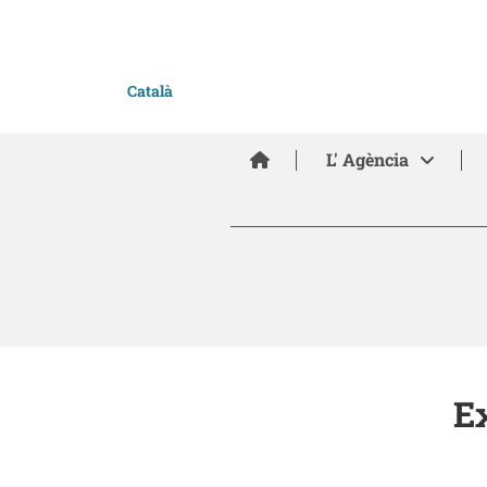
Català
Inici
L' Agència
Ex