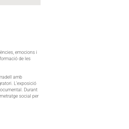
vències, emocions i
formació de les
rradell amb
ratori. L’exposició
 documental. Durant
tmetratge social per