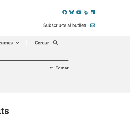
Facebook
Bluesky
YouTube
SlideShare
LinkedIn
Subscriu-te al butlletí
rames
Cercar
Tornar
uts