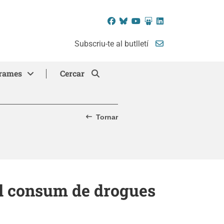
Facebook
Bluesky
YouTube
SlideShare
LinkedIn
Subscriu-te al butlletí
rames
Cercar
Tornar
el consum de drogues