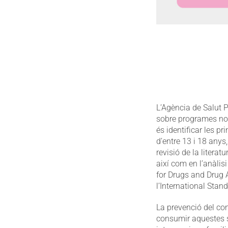
L’Agència de Salut P
sobre programes no 
és identificar les p
d’entre 13 i 18 anys
revisió de la litera
així com en l’anàli
for Drugs and Drug 
l’International Sta
La prevenció del co
consumir aquestes s