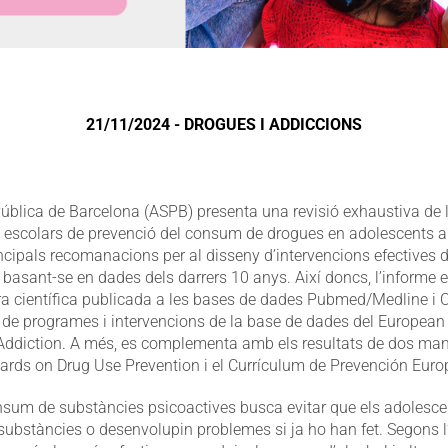
21/11/2024 - DROGUES I ADDICCIONS
ública de Barcelona (ASPB) presenta una revisió exhaustiva de l’
escolars de prevenció del consum de drogues en adolescents a 
rincipals recomanacions per al disseny d’intervencions efectives d
, basant-se en dades dels darrers 10 anys. Així doncs, l’inform
tura científica publicada a les bases de dades Pubmed/Medline i 
si de programes i intervencions de la base de dades del European
Addiction. A més, es complementa amb els resultats de dos manu
ndards on Drug Use Prevention i el Currículum de Prevención Euro
nsum de substàncies psicoactives busca evitar que els adolesc
ubstàncies o desenvolupin problemes si ja ho han fet. Segons l’