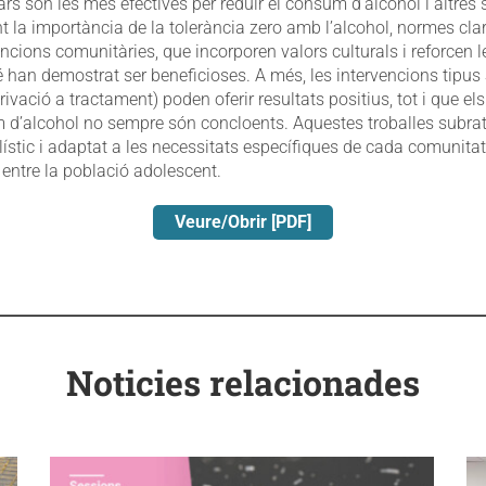
ars són les més efectives per reduir el consum d’alcohol i altres
t la importància de la tolerància zero amb l’alcohol, normes clar
encions comunitàries, que incorporen valors culturals i reforcen 
han demostrat ser beneficioses. A més, les intervencions tipus 
rivació a tractament) poden oferir resultats positius, tot i que el
 d’alcohol no sempre són concloents. Aquestes troballes subratl
stic i adaptat a les necessitats específiques de cada comunitat 
ntre la població adolescent.
Veure/Obrir [PDF]
Noticies relacionades