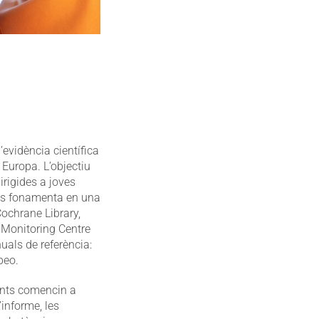
evidència científica
Europa. L’objectiu
irigides a joves
e es fonamenta en una
Cochrane Library,
 Monitoring Centre
als de referència:
peo.
ents comencin a
informe, les