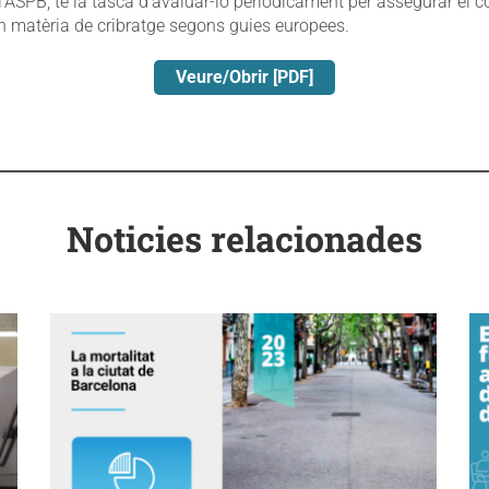
 l’ASPB, té la tasca d’avaluar-lo periòdicament per assegurar el
 en matèria de cribratge segons guies europees.
Veure/Obrir [PDF]
Noticies relacionades