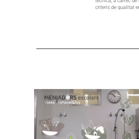
tècnica, a càrrec de
criteris de qualitat