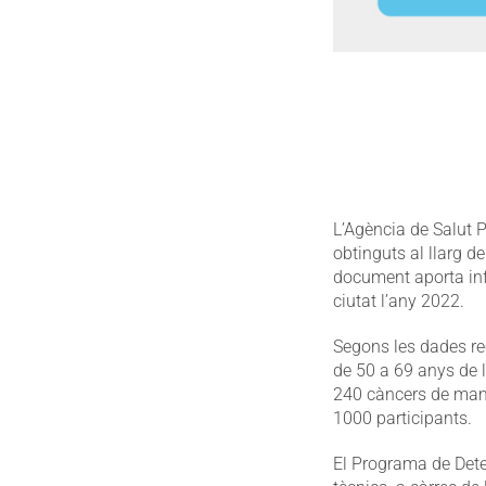
L’Agència de Salut 
obtinguts al llarg 
document aporta info
ciutat l’any 2022.
Segons les dades rec
de 50 a 69 anys de la
240 càncers de mam
1000 participants.
El Programa de Dete