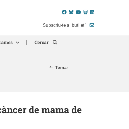
Facebook
Bluesky
YouTube
SlideShare
LinkedIn
Subscriu-te al butlletí
rames
Cercar
Tornar
 càncer de mama de