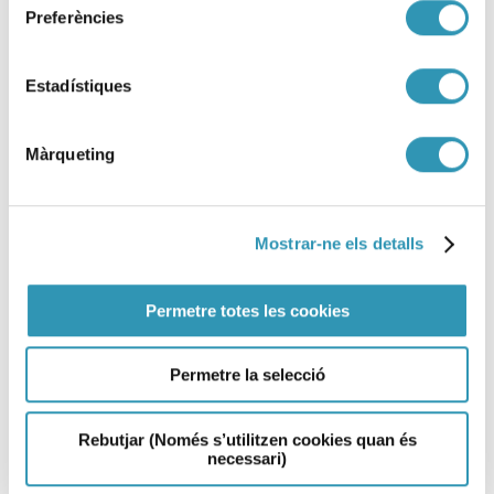
Preferències
Estadístiques
Màrqueting
Mostrar-ne els detalls
Permetre totes les cookies
La salut i els drets sexuals i
reproductius a Barcelona 2024
Permetre la selecció
12-02-2026
LA SALUT EN XIFRES
Rebutjar (Només s’utilitzen cookies quan és
necessari)