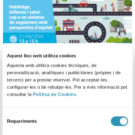
Aquest lloc web utilitza cookies
Aquesta web utilitza cookies tècniques, de
Habitatge, infància i salut: cap a
personalització, analítiques i publicitàries (pròpies i de
un sistema de seguiment amb
tercers) per a prestar elservei. Pot acceptar-les,
perspectiva d’equitat
configurar-les o bé rebutjar-les. Per a més informació pot
consultar la
Política de Cookies
.
LA SALUT EN XIFRES, SESSIONS CIENTÍFIQUES, RECERCA I DOCÈNCIA
Selecció
Requeriments
de
consentiment