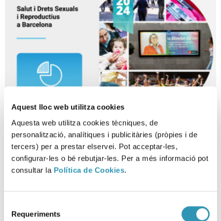
Aquest lloc web utilitza cookies
Aquesta web utilitza cookies tècniques, de
La salut i els drets sexuals i
personalització, analítiques i publicitàries (pròpies i de
tercers) per a prestar elservei. Pot acceptar-les,
reproductius a Barcelona 2024
configurar-les o bé rebutjar-les. Per a més informació pot
consultar la
Política de Cookies
.
12-02-2026
LA SALUT EN XIFRES
Selecció
Requeriments
de