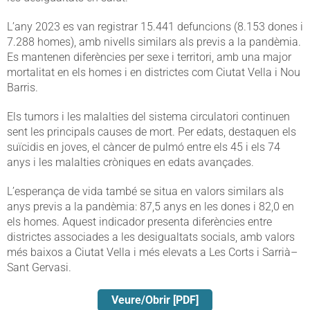
L’any 2023 es van registrar 15.441 defuncions (8.153 dones i
7.288 homes), amb nivells similars als previs a la pandèmia.
Es mantenen diferències per sexe i territori, amb una major
mortalitat en els homes i en districtes com Ciutat Vella i Nou
Barris.
Els tumors i les malalties del sistema circulatori continuen
sent les principals causes de mort. Per edats, destaquen els
suïcidis en joves, el càncer de pulmó entre els 45 i els 74
anys i les malalties cròniques en edats avançades.
L’esperança de vida també se situa en valors similars als
anys previs a la pandèmia: 87,5 anys en les dones i 82,0 en
els homes. Aquest indicador presenta diferències entre
districtes associades a les desigualtats socials, amb valors
més baixos a Ciutat Vella i més elevats a Les Corts i Sarrià–
Sant Gervasi.
Veure/Obrir [PDF]