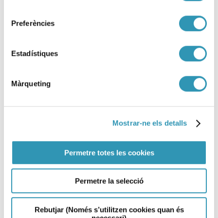
consentiment
Preferències
Estadístiques
Màrqueting
Mostrar-ne els detalls
Permetre totes les cookies
Resultats de l’edició 2025 de
l’enquesta a l’alumnat
Permetre la selecció
adolescent
Rebutjar (Només s’utilitzen cookies quan és
27-01-2026
necessari)
LA SALUT EN XIFRES, ENQUESTA FACTORS DE RISC A L'ESCOLA SECUNDÀRIA